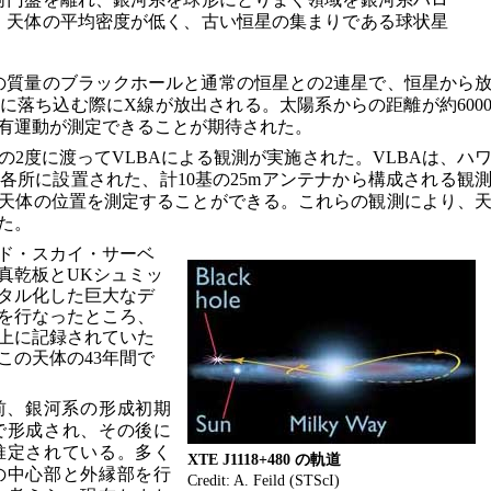
、天体の平均密度が低く、古い恒星の集まりである球状星
の質量のブラックホールと通常の恒星との2連星で、恒星から
に落ち込む際にX線が放出される。太陽系からの距離が約600
有運動が測定できることが期待された。
年7月の2度に渡ってVLBAによる観測が実施された。VLBAは、ハ
各所に設置された、計10基の25mアンテナから構成される観
天体の位置を測定することができる。これらの観測により、
た。
ド・スカイ・サーベ
真乾板とUKシュミッ
タル化した巨大なデ
を行なったところ、
上に記録されていた
この天体の43年間で
前、銀河系の形成初期
で形成され、その後に
推定されている。多く
XTE J1118+480 の軌道
の中心部と外縁部を行
Credit: A. Feild (STScI)