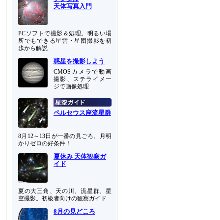
天体写真入門
PCソフトで撮影＆処理。明るい場
所でもできる星雲・星団撮影を初
歩から解説
惑星を撮影しよう
CMOSカメラで動画
撮影、ステライメー
ジで画像処理
ペルセウス座流星群
8月12～13日が一番の見ごろ。月明
かりゼロの好条件！
夏休み 天体観察ガ
イド
夏の大三角、天の川、流星群、星
空撮影。初級者向けの観察ガイド
8月の見どころ