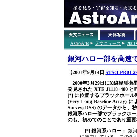
AstroArts
天文ニュース
200
銀河ハロー部を高速
【2001年9月14日
STScI-PR01-29
2000年3月29日にX線観測衛星 Ro
発見された XTE J1118+480 
[*] に位置するブラックホー
(Very Long Baseline A
Survey; DSS) のデー
銀河系ハロー部でブラックホー
のも、初めてのことであり重要
[*] 銀河系ハロー：
銀河
に集中している。この銀