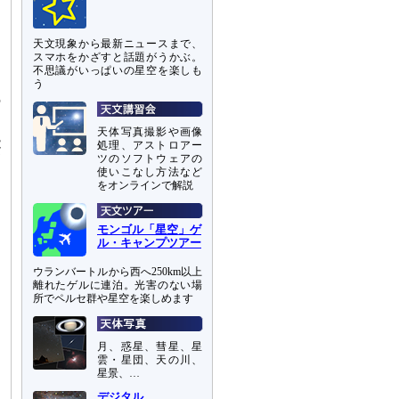
団
さ
天文現象から最新ニュースまで、
スマホをかざすと話題がうかぶ。
不思議がいっぱいの星空を楽しも
ク
う
の
天体写真撮影や画像
能
処理、アストロアー
ツのソフトウェアの
測
使いこなし方法など
をオンラインで解説
モンゴル「星空」ゲ
ル・キャンプツアー
ウランバートルから西へ250km以上
離れたゲルに連泊。光害のない場
所でペルセ群や星空を楽しめます
月、惑星、彗星、星
雲・星団、天の川、
星景、…
デジタル