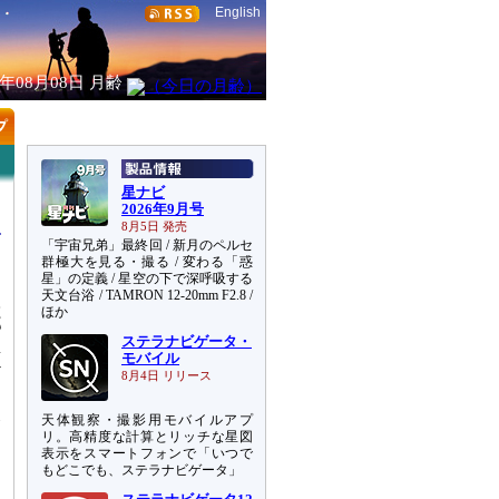
English
6年08月08日
月齢
星ナビ
2026年9月号
8月5日 発売
「宇宙兄弟」最終回 / 新月のペルセ
群極大を見る・撮る / 変わる「惑
星」の定義 / 星空の下で深呼吸する
天文台浴 / TAMRON 12-20mm F2.8 /
に
ほか
部
ステラナビゲータ・
A
モバイル
y
8月4日 リリース
。
た
天体観察・撮影用モバイルアプ
リ。高精度な計算とリッチな星図
表示をスマートフォンで「いつで
もどこでも、ステラナビゲータ」