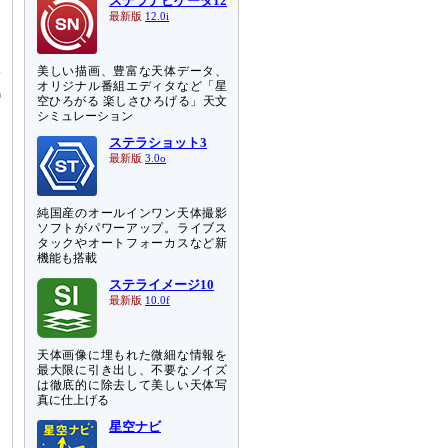
ステラナビゲータ12
最新版
12.0i
美しい描画、豊富な天体データ、
放
オリジナル番組エディタなど「星
0
空ひろがる 楽しさひろげる」天文
シミュレーション
ワ
ステラショット3
最新版
3.0o
測
天
純国産のオールインワン天体撮影
ソフトがパワーアップ。ライブス
タックやオートフォーカスなど新
機能も搭載
ステライメージ10
最新版
10.0f
天体画像に埋もれた微細な情報を
最大限に引き出し、不要なノイズ
は徹底的に除去して美しい天体写
真に仕上げる
星空ナビ