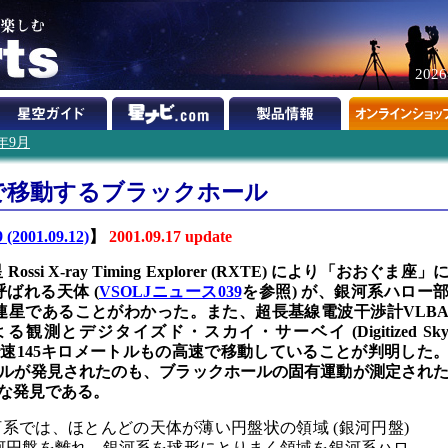
202
1年9月
で移動するブラックホール
 (2001.09.12)
】
2001.09.17 update
ssi X-ray Timing Explorer (RXTE) により「おおぐま座」
と呼ばれる天体 (
VSOLJニュース039
を参照) が、銀河系ハロー
ル連星であることがわかった。また、超長基線電波干渉計VLB
rray) による観測とデジタイズド・スカイ・サーベイ (Digitized Sk
タから、秒速145キロメートルもの高速で移動していることが判明した
ルが発見されたのも、ブラックホールの固有運動が測定され
な発見である。
系では、ほとんどの天体が薄い円盤状の領域 (銀河円盤)
河円盤を離れ、銀河系を球形にとりまく領域を銀河系ハロ