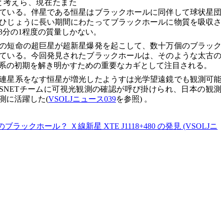
と考えら、現在たまた
ている。伴星である恒星はブラックホールに同伴して球状星
ひじょうに長い期間にわたってブラックホールに物質を吸収
3分の1程度の質量しかない。
の短命の超巨星が超新星爆発を起こして、数十万個のブラッ
ている。今回発見されたブラックホールは、そのような太古
系の初期を解き明かすための重要なカギとして注目される。
連星系をなす恒星が増光したようすは光学望遠鏡でも観測可
SNETチームに可視光観測の確認が呼び掛けられ、日本の観
測に活躍した(
VSOLJニュース039
を参照) 。
ラックホール？ Ｘ線新星 XTE J1118+480 の発見 (VSOLJニ