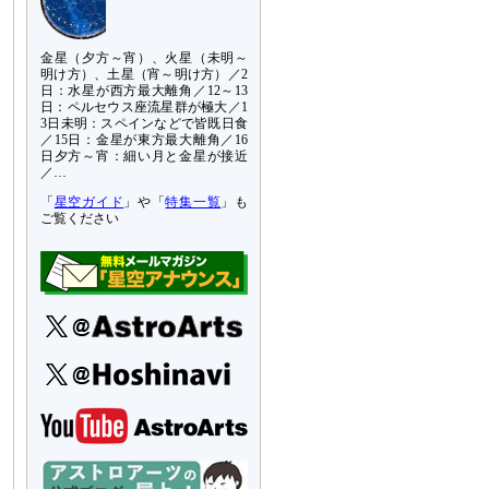
金星（夕方～宵）、火星（未明～
明け方）、土星（宵～明け方）／2
日：水星が西方最大離角／12～13
日：ペルセウス座流星群が極大／1
3日未明：スペインなどで皆既日食
／15日：金星が東方最大離角／16
日夕方～宵：細い月と金星が接近
／…
「
星空ガイド
」や「
特集一覧
」も
ご覧ください