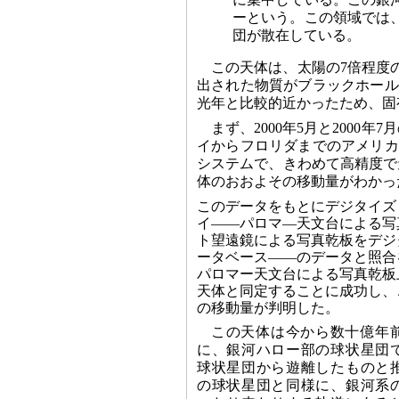
ーという。この領域では
団が散在している。
この天体は、太陽の7倍程度
出された物質がブラックホール
光年と比較的近かったため、固
まず、2000年5月と2000
イからフロリダまでのアメリカ
システムで、きわめて高精度で
体のおおよその移動量がわかっ
このデータをもとにデジタイズ
イ――パロマ―天文台による写
ト望遠鏡による写真乾板をデジ
ータベース――のデータと照合
パロマー天文台による写真乾板
天体と同定することに成功し、
の移動量が判明した。
この天体は今から数十億年
に、銀河ハロー部の球状星団
球状星団から遊離したものと
の球状星団と同様に、銀河系