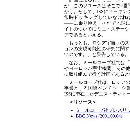
が、このソユーズはそこで2週間
かう。そして、ISSにドッキン
常時ドッキングしていなけれ
――に乗り換え、それで地球に
イトのついでにミニ・ステーシ
アであるといえる。
もっとも、ロシア宇宙庁のス
ョンの実現可能性の研究に関す
いのです。」と警告している。
なお、ミールコープ社では「
やヨーロッパ宇宙機間、その他
に取り組んで行く計画であると
ミールコープ社は、ロシアの宇
事業とする国際ベンチャー企業
ISSに滞在したデニス・ティ
＜リソース＞
ミールコープ社プレスリリース (
BBC News (2001.09.04)