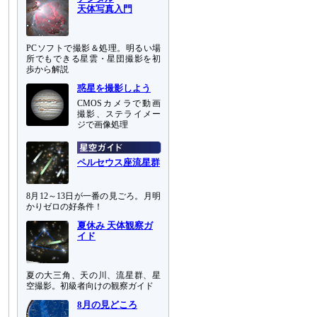
天体写真入門
PCソフトで撮影＆処理。明るい場
所でもできる星雲・星団撮影を初
歩から解説
惑星を撮影しよう
CMOSカメラで動画
撮影、ステライメー
ジで画像処理
ペルセウス座流星群
8月12～13日が一番の見ごろ。月明
かりゼロの好条件！
夏休み 天体観察ガ
イド
夏の大三角、天の川、流星群、星
空撮影。初級者向けの観察ガイド
8月の見どころ