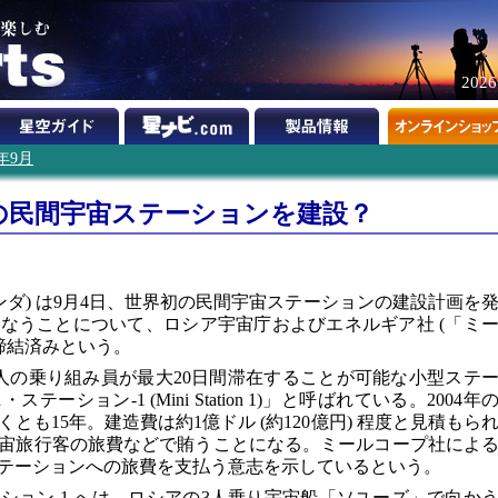
202
1年9月
の民間宇宙ステーションを建設？
ンダ) は9月4日、世界初の民間宇宙ステーションの建設計画を
なうことについて、ロシア宇宙庁およびエネルギア社 (「ミ
締結済みという。
人の乗り組み員が最大20日間滞在することが可能な小型ステ
ション-1 (Mini Station 1)」と呼ばれている。2004年
も15年。建造費は約1億ドル (約120億円) 程度と見積もら
宙旅行客の旅費などで賄うことになる。ミールコープ社によ
テーションへの旅費を支払う意志を示しているという。
ション-1 へは、ロシアの3人乗り宇宙船「ソユーズ」で向か