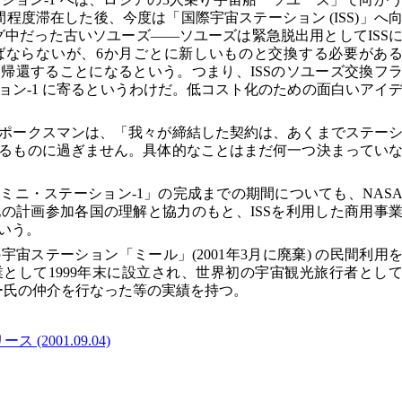
程度滞在した後、今度は「国際宇宙ステーション (ISS)」へ
グ中だった古いソユーズ――ソユーズは緊急脱出用としてISS
ばならないが、6か月ごとに新しいものと交換する必要があ
帰還することになるという。つまり、ISSのソユーズ交換フ
ョン-1 に寄るというわけだ。低コスト化のための面白いアイ
ポークスマンは、「我々が締結した契約は、あくまでステー
るものに過ぎません。具体的なことはまだ何一つ決まってい
ミニ・ステーション-1」の完成までの期間についても、NAS
の計画参加各国の理解と協力のもと、ISSを利用した商用事
いう。
宙ステーション「ミール」(2001年3月に廃棄) の民間利用
として1999年末に設立され、世界初の宇宙観光旅行者とし
トー氏の仲介を行なった等の実績を持つ。
2001.09.04)