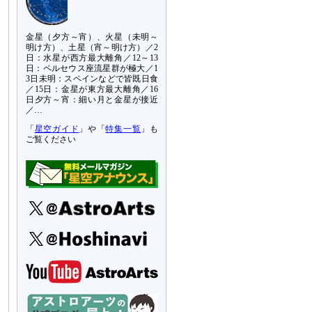
金星（夕方～宵）、火星（未明～
明け方）、土星（宵～明け方）／2
日：水星が西方最大離角／12～13
日：ペルセウス座流星群が極大／1
3日未明：スペインなどで皆既日食
／15日：金星が東方最大離角／16
日夕方～宵：細い月と金星が接近
／…
「
星空ガイド
」や「
特集一覧
」も
ご覧ください