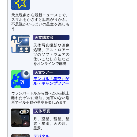
天文現象から最新ニュースまで、
スマホをかざすと話題がうかぶ。
不思議がいっぱいの星空を楽しも
う
天体写真撮影や画像
処理、アストロアー
ツのソフトウェアの
使いこなし方法など
をオンラインで解説
モンゴル「星空」ゲ
ル・キャンプツアー
ウランバートルから西へ250km以上
離れたゲルに連泊。光害のない場
所でペルセ群や星空を楽しめます
月、惑星、彗星、星
雲・星団、天の川、
星景、…
デジタル