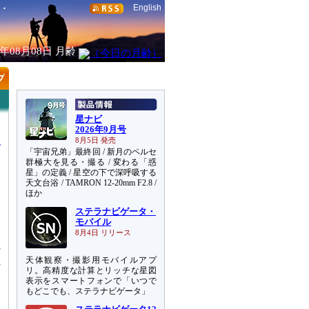
English
6年08月08日
月齢
星ナビ
2026年9月号
8月5日 発売
「宇宙兄弟」最終回 / 新月のペルセ
群極大を見る・撮る / 変わる「惑
星」の定義 / 星空の下で深呼吸する
天文台浴 / TAMRON 12-20mm F2.8 /
発
ほか
ー
ステラナビゲータ・
モバイル
ー
8月4日 リリース
の
天体観察・撮影用モバイルアプ
れ
リ。高精度な計算とリッチな星図
る
表示をスマートフォンで「いつで
もどこでも、ステラナビゲータ」
う