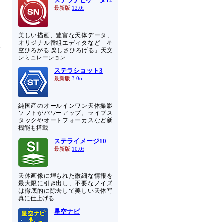
ステラナビゲータ12
向
最新版
12.0i
に
る
美しい描画、豊富な天体データ、
ラ
オリジナル番組エディタなど「星
デ
空ひろがる 楽しさひろげる」天文
シミュレーション
ステラショット3
シ
最新版
3.0o
な
純国産のオールインワン天体撮影
A
ソフトがパワーアップ。ライブス
業
タックやオートフォーカスなど新
機能も搭載
を
ステライメージ10
て
最新版
10.0f
天体画像に埋もれた微細な情報を
最大限に引き出し、不要なノイズ
は徹底的に除去して美しい天体写
真に仕上げる
星空ナビ