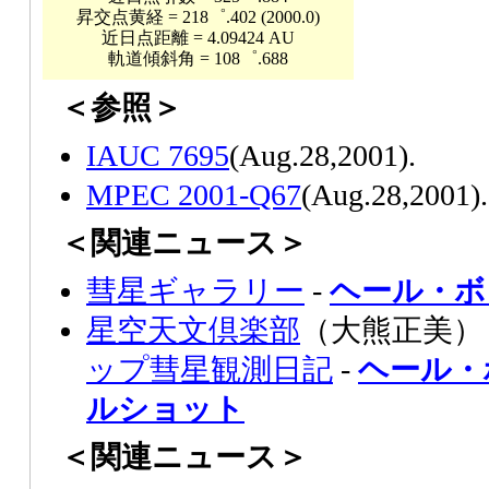
昇交点黄経 = 218゜.402 (2000.0)
近日点距離 = 4.09424 AU
軌道傾斜角 = 108゜.688
＜参照＞
IAUC 7695
(Aug.28,2001).
MPEC 2001-Q67
(Aug.28,2001).
＜関連ニュース＞
彗星ギャラリー
-
ヘール・ボ
星空天文倶楽部
（大熊正美） 
ップ彗星観測日記
-
ヘール・
ルショット
＜関連ニュース＞