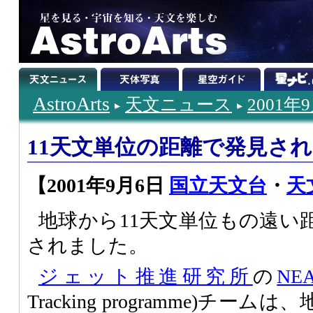
AstroArts
天文ニュース
2001年
11天文単位の距離で発見さ
【2001年9月6日
国立天文台
・
天
地球から11天文単位もの遠い
されました。
ジェット推進研究所
の
NE
Tracking programme)チ