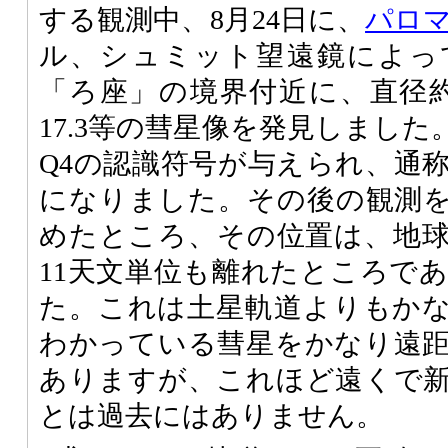
する観測中、8月24日に、
パロ
ル、シュミット望遠鏡によっ
「ろ座」の境界付近に、直径
17.3等の彗星像を発見しました。
Q4の認識符号が与えられ、通称は
になりました。その後の観測
めたところ、その位置は、地
11天文単位も離れたところで
た。これは土星軌道よりもか
わかっている彗星をかなり遠
ありますが、これほど遠くで
とは過去にはありません。