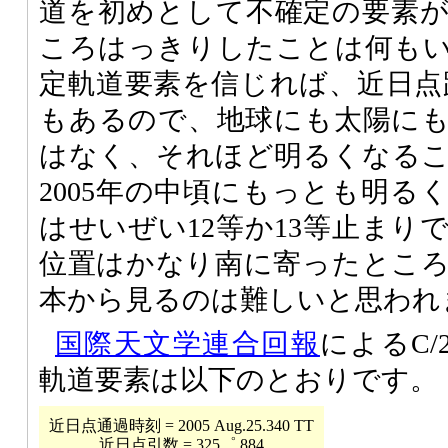
道を初めとして不確定の要素
ころはっきりしたことは何も
定軌道要素を信じれば、近日点
もあるので、地球にも太陽に
はなく、それほど明るくなる
2005年の中頃にもっとも明る
はせいぜい12等か13等止まり
位置はかなり南に寄ったとこ
本から見るのは難しいと思われ
国際天文学連合回報
によるC/2
軌道要素は以下のとおりです。
近日点通過時刻 = 2005 Aug.25.340 TT
近日点引数 = 325゜.884