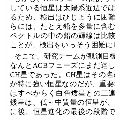
している恒星は太陽系近辺で
るため、検出はひじょうに困
らには、たとえ鉛を多量に含
ペクトルの中の鉛の輝線は比
ことが、検出をいっそう困難に
そこで、研究チームが観測目
なんとAGBフェーズにまだ達
CH星であった。CH星はその名
が特に強い恒星なのだが、重要
はすべからく白色矮星との二
矮星は、低～中質量の恒星が、
に後、恒星進化の最後の段階