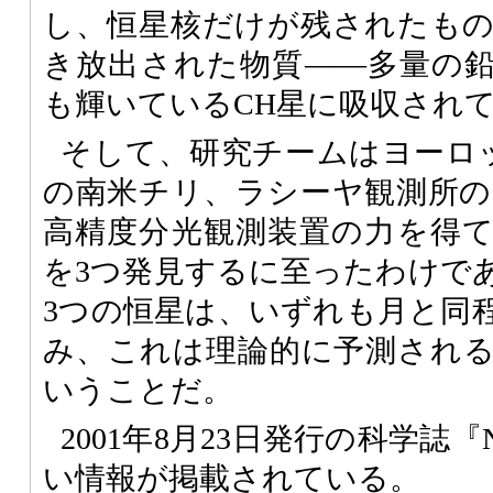
し、恒星核だけが残されたも
き放出された物質――多量の
も輝いているCH星に吸収され
そして、研究チームはヨーロッパ
の南米チリ、ラシーヤ観測所の3
高精度分光観測装置の力を得
を3つ発見するに至ったわけで
3つの恒星は、いずれも月と同
み、これは理論的に予測され
いうことだ。
2001年8月23日発行の科学誌『
い情報が掲載されている。