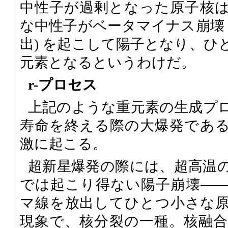
中性子が過剰となった原子核
な中性子がベータマイナス崩壊 
出) を起こして陽子となり、ひ
元素となるというわけだ。
r-プロセス
上記のような重元素の生成プ
寿命を終える際の大爆発であ
激に起こる。
超新星爆発の際には、超高温
では起こり得ない陽子崩壊―
マ線を放出してひとつ小さな
現象で、核分裂の一種。核融