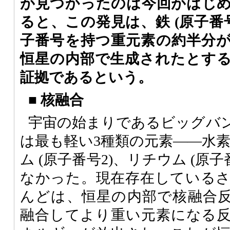
が見つかったのは今回がはじ
ると、この発見は、鉄 (原子番号
子番号を持つ重元素の約半分
恒星の内部で生成されたとす
証拠であるという。
■
核融合
宇宙の始まりであるビッグバ
は最も軽い3種類の元素――水素 
ム (原子番号2)、リチウム (原
なかった。現在存在している
んどは、恒星の内部で核融合
融合してより重い元素になる