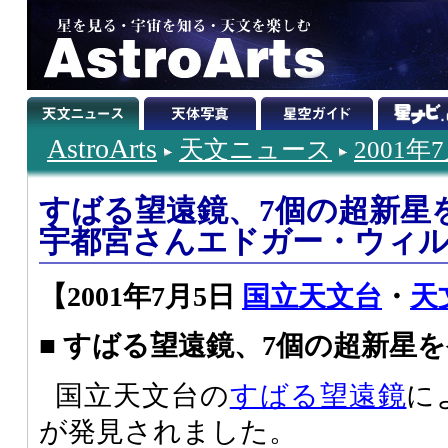
AstroArts
天文ニュース
2001年
すばる望遠鏡、7個の超新星
宇都宮さんエドガー・ウィ
【2001年7月5日
国立天文台
・
天
■ すばる望遠鏡、7個の超新星
国立天文台の
すばる望遠鏡
に
が発見されました。