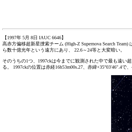
【1997年 5月 8日 IAUC 6646】
高赤方偏移超新星捜索チーム (High-Z Supernova Sea
ら数十億光年という遠方にあり、 22.6～24等と大変暗い。
そのうちの1つ、1997ckは今までに観測された中で最も遠
る。 1997ckの位置は赤経16h53m00s.27、赤緯+35°03