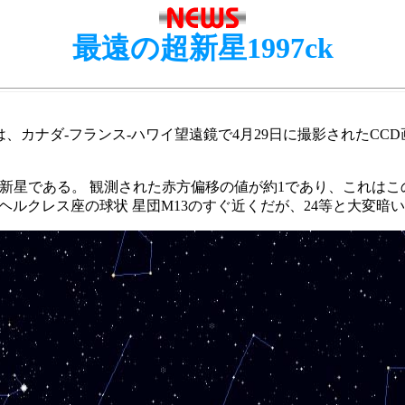
最遠の超新星1997ck
rch Team) は、カナダ-フランス-ハワイ望遠鏡で4月29日に撮影
い超新星である。 観測された赤方偏移の値が約1であり、これは
'46".4で、ヘルクレス座の球状 星団M13のすぐ近くだが、24等と大変暗