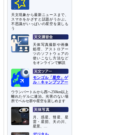
天文現象から最新ニュースまで、
スマホをかざすと話題がうかぶ。
不思議がいっぱいの星空を楽しも
う
天体写真撮影や画像
処理、アストロアー
ツのソフトウェアの
使いこなし方法など
をオンラインで解説
モンゴル「星空」ゲ
ル・キャンプツアー
ウランバートルから西へ250km以上
離れたゲルに連泊。光害のない場
所でペルセ群や星空を楽しめます
月、惑星、彗星、星
雲・星団、天の川、
星景、…
デジタル