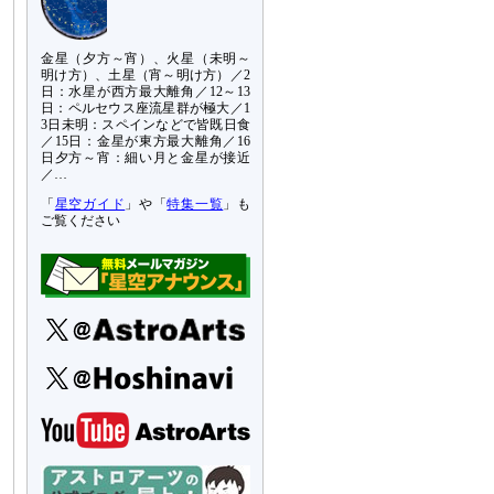
金星（夕方～宵）、火星（未明～
明け方）、土星（宵～明け方）／2
日：水星が西方最大離角／12～13
日：ペルセウス座流星群が極大／1
3日未明：スペインなどで皆既日食
／15日：金星が東方最大離角／16
日夕方～宵：細い月と金星が接近
／…
「
星空ガイド
」や「
特集一覧
」も
ご覧ください