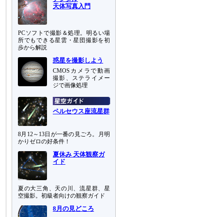
天体写真入門
PCソフトで撮影＆処理。明るい場
所でもできる星雲・星団撮影を初
歩から解説
惑星を撮影しよう
CMOSカメラで動画
撮影、ステライメー
ジで画像処理
ペルセウス座流星群
8月12～13日が一番の見ごろ。月明
かりゼロの好条件！
夏休み 天体観察ガ
イド
夏の大三角、天の川、流星群、星
空撮影。初級者向けの観察ガイド
8月の見どころ