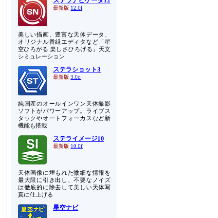
ステラナビゲータ12
最新版
12.0i
美しい描画、豊富な天体データ、
オリジナル番組エディタなど「星
空ひろがる 楽しさひろげる」天文
シミュレーション
ステラショット3
最新版
3.0o
純国産のオールインワン天体撮影
ソフトがパワーアップ。ライブス
タックやオートフォーカスなど新
機能も搭載
ステライメージ10
最新版
10.0f
天体画像に埋もれた微細な情報を
最大限に引き出し、不要なノイズ
は徹底的に除去して美しい天体写
真に仕上げる
星空ナビ