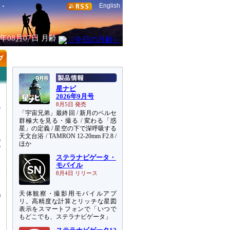
English
6年08月07日
月齢
星ナビ
2026年9月号
8月5日 発売
「宇宙兄弟」最終回 / 新月のペルセ
群極大を見る・撮る / 変わる「惑
星」の定義 / 星空の下で深呼吸する
天文台浴 / TAMRON 12-20mm F2.8 /
6
ほか
グ
ステラナビゲータ・
な
モバイル
宇
8月4日 リリース
天体観察・撮影用モバイルアプ
)
リ。高精度な計算とリッチな星図
表示をスマートフォンで「いつで
もどこでも、ステラナビゲータ」