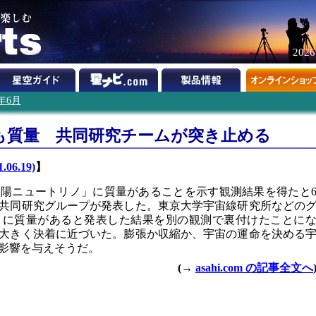
202
1年6月
も質量 共同研究チームが突き止める
1.06.19)
】
陽ニュートリノ」に質量があることを示す観測結果を得たと
の共同研究グループが発表した。東京大学宇宙線研究所などの
リノに質量があると発表した結果を別の観測で裏付けたことに
大きく決着に近づいた。膨張か収縮か、宇宙の運命を決める
影響を与えそうだ。
(→
asahi.com の記事全文へ