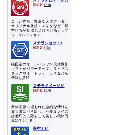
ステラナビゲータ12
最新版
12.0i
美しい描画、豊富な天体データ、
オリジナル番組エディタなど「星
空ひろがる 楽しさひろげる」天文
シミュレーション
ステラショット3
最新版
3.0o
純国産のオールインワン天体撮影
ソフトがパワーアップ。ライブス
タックやオートフォーカスなど新
機能も搭載
ステライメージ10
最新版
10.0f
天体画像に埋もれた微細な情報を
最大限に引き出し、不要なノイズ
は徹底的に除去して美しい天体写
真に仕上げる
星空ナビ