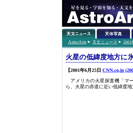
AstroArts
天文ニュース
200
火星の低緯度地方に
【2001年6月25日
CNN.co.jp (200
アメリカの火星探査機「マ
ら、火星の赤道に近い低緯度地