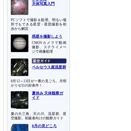
天体写真入門
PCソフトで撮影＆処理。明るい場
所でもできる星雲・星団撮影を初
歩から解説
惑星を撮影しよう
CMOSカメラで動画
撮影、ステライメー
ジで画像処理
ペルセウス座流星群
8月12～13日が一番の見ごろ。月明
かりゼロの好条件！
夏休み 天体観察ガ
イド
夏の大三角、天の川、流星群、星
空撮影。初級者向けの観察ガイド
8月の見どころ