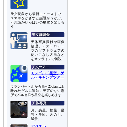
天文現象から最新ニュースまで、
スマホをかざすと話題がうかぶ。
不思議がいっぱいの星空を楽しも
う
天体写真撮影や画像
処理、アストロアー
ツのソフトウェアの
使いこなし方法など
をオンラインで解説
モンゴル「星空」ゲ
ル・キャンプツアー
ウランバートルから西へ250km以上
離れたゲルに連泊。光害のない場
所でペルセ群や星空を楽しめます
月、惑星、彗星、星
雲・星団、天の川、
星景、…
デジタル