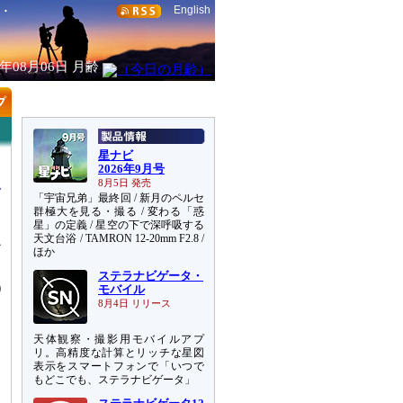
English
6年08月06日
月齢
星ナビ
2026年9月号
8月5日 発売
「宇宙兄弟」最終回 / 新月のペルセ
群極大を見る・撮る / 変わる「惑
星」の定義 / 星空の下で深呼吸する
天文台浴 / TAMRON 12-20mm F2.8 /
か
ほか
ステラナビゲータ・
)
モバイル
8月4日 リリース
天体観察・撮影用モバイルアプ
リ。高精度な計算とリッチな星図
表示をスマートフォンで「いつで
もどこでも、ステラナビゲータ」