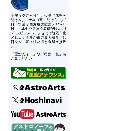
金星（夕方～宵）、火星（未明～
明け方）、土星（宵～明け方）／2
日：水星が西方最大離角／12～13
日：ペルセウス座流星群が極大／1
3日未明：スペインなどで皆既日食
／15日：金星が東方最大離角／16
日夕方～宵：細い月と金星が接近
／…
「
星空ガイド
」や「
特集一覧
」も
ご覧ください