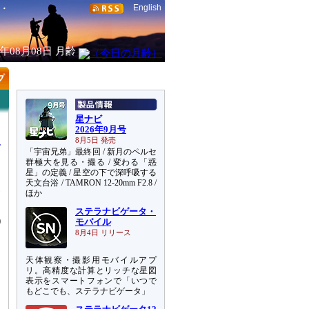
English
6年08月08日
月齢
星ナビ
2026年9月号
8月5日 発売
「宇宙兄弟」最終回 / 新月のペルセ
群極大を見る・撮る / 変わる「惑
星」の定義 / 星空の下で深呼吸する
天文台浴 / TAMRON 12-20mm F2.8 /
査
ほか
ステラナビゲータ・
)
モバイル
8月4日 リリース
天体観察・撮影用モバイルアプ
リ。高精度な計算とリッチな星図
表示をスマートフォンで「いつで
もどこでも、ステラナビゲータ」