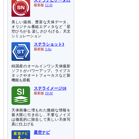
ステラナビゲータ12
最新版
12.0i
美しい描画、豊富な天体データ、
オリジナル番組エディタなど「星
空ひろがる 楽しさひろげる」天文
シミュレーション
ステラショット3
最新版
3.0o
純国産のオールインワン天体撮影
ソフトがパワーアップ。ライブス
タックやオートフォーカスなど新
機能も搭載
ステライメージ10
最新版
10.0f
天体画像に埋もれた微細な情報を
最大限に引き出し、不要なノイズ
は徹底的に除去して美しい天体写
真に仕上げる
星空ナビ