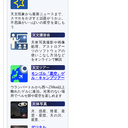
天文現象から最新ニュースまで、
スマホをかざすと話題がうかぶ。
不思議がいっぱいの星空を楽しも
う
天体写真撮影や画像
処理、アストロアー
ツのソフトウェアの
使いこなし方法など
をオンラインで解説
モンゴル「星空」ゲ
ル・キャンプツアー
ウランバートルから西へ250km以上
離れたゲルに連泊。光害のない場
所でペルセ群や星空を楽しめます
月、惑星、彗星、星
雲・星団、天の川、
星景、…
デジタル