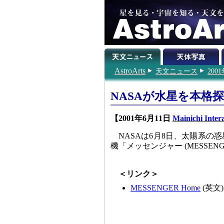
AstroArts
天文ニュース
200
NASAが水星を本格
【2001年6月11日
Mainichi Intera
NASAは6月8日、太陽系
機「メッセンジャー (MESSE
＜リンク＞
MESSENGER Home
(英文)