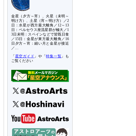
金星（夕方～宵）、火星（未明～
明け方）、土星（宵～明け方）／2
日：水星が西方最大離角／12～13
日：ペルセウス座流星群が極大／1
3日未明：スペインなどで皆既日食
／15日：金星が東方最大離角／16
日夕方～宵：細い月と金星が接近
／…
「
星空ガイド
」や「
特集一覧
」も
ご覧ください