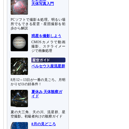
天体写真入門
PCソフトで撮影＆処理。明るい場
所でもできる星雲・星団撮影を初
歩から解説
惑星を撮影しよう
CMOSカメラで動画
撮影、ステライメー
ジで画像処理
ペルセウス座流星群
8月12～13日が一番の見ごろ。月明
かりゼロの好条件！
夏休み 天体観察ガ
イド
夏の大三角、天の川、流星群、星
空撮影。初級者向けの観察ガイド
8月の見どころ