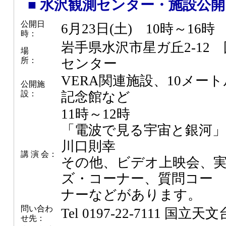
■ 水沢観測センター・施設公開
公開日
6月23日(土) 10時～16時
時：
岩手県水沢市星ガ丘2-12
場
所：
センター
VERA関連施設、10メー
公開施
設：
記念館など
11時～12時
「電波で見る宇宙と銀河
川口則幸
講 演 会：
その他、ビデオ上映会、
ズ・コーナー、質問コー
ナーなどがあります。
問い合わ
Tel 0197-22-7111 
せ先：