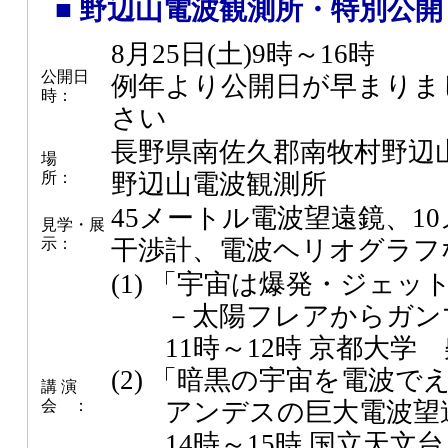
■ 野辺山電波観測所・特別公開
8月25日(土)9時～16時
公開日
例年より公開日が早まりま
時：
さい
長野県南佐久郡南牧村野辺山4
場
所：
野辺山電波観測所
45メートル電波望遠鏡、1
見学・展
示：
干渉計、電波ヘリオグラフ
(1) 「宇宙は爆発・ジェッ
－太陽フレアからガンマ
11時～12時 京都大学
(2) 「暗黒の宇宙を電波で
講 演
会 ：
アンデスの巨大電波望遠鏡
14時～15時 国立天文