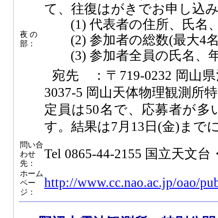
て、往復はがきでお申し込
(1) 代表者の住所、氏名
夜 の
(2) 参加者の総数(最大4名
部：
(3) 参加者全員の氏名、
宛先 ：〒719-0232 
3037-5 岡山天体物理観測所
定員は50名で、応募者が多
す。結果は7月13日(金)ま
問い合
Tel 0865-44-2155 国
わせ
先：
ホーム
http://www.cc.nao.ac.jp/oao/p
ペー
ジ：