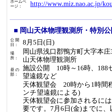
ホームペ
http://www.miz.nao.ac.jp/ko
ージ：
■ 岡山天体物理観測所・特別公
公 開
8月5日(日)
日：
岡山県浅口郡鴨方町大字本庄30
場
所：
山天体物理観測所
施設公開 10時～16時、18
昼 の
部：
望遠鏡など
天体観望会 20時から1時間程
ンチ望遠鏡による)
天体観望会に参加されるには
要です。7月6日(金)までに