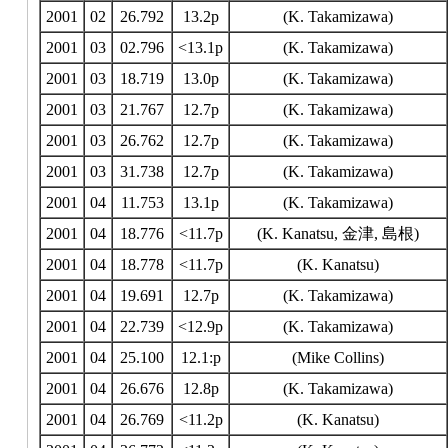
2001
02
26.792
13.2p
(K. Takamizawa)
2001
03
02.796
<13.1p
(K. Takamizawa)
2001
03
18.719
13.0p
(K. Takamizawa)
2001
03
21.767
12.7p
(K. Takamizawa)
2001
03
26.762
12.7p
(K. Takamizawa)
2001
03
31.738
12.7p
(K. Takamizawa)
2001
04
11.753
13.1p
(K. Takamizawa)
2001
04
18.776
<11.7p
(K. Kanatsu, 金津, 島根)
2001
04
18.778
<11.7p
(K. Kanatsu)
2001
04
19.691
12.7p
(K. Takamizawa)
2001
04
22.739
<12.9p
(K. Takamizawa)
2001
04
25.100
12.1:p
(Mike Collins)
2001
04
26.676
12.8p
(K. Takamizawa)
2001
04
26.769
<11.2p
(K. Kanatsu)