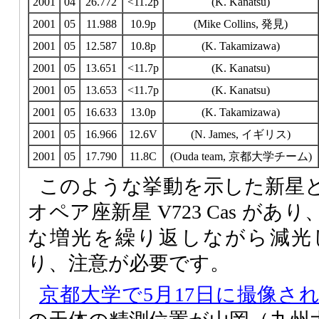
2001
04
26.772
<11.2p
(K. Kanatsu)
2001
05
11.988
10.9p
(Mike Collins, 発見)
2001
05
12.587
10.8p
(K. Takamizawa)
2001
05
13.651
<11.7p
(K. Kanatsu)
2001
05
13.653
<11.7p
(K. Kanatsu)
2001
05
16.633
13.0p
(K. Takamizawa)
2001
05
16.966
12.6V
(N. James, イギリス)
2001
05
17.790
11.8C
(Ouda team, 京都大学チーム)
このような挙動を示した新星と
オペア座新星 V723 Cas が
な増光を繰り返しながら減光
り、注意が必要です。
京都大学で5月17日に撮像され