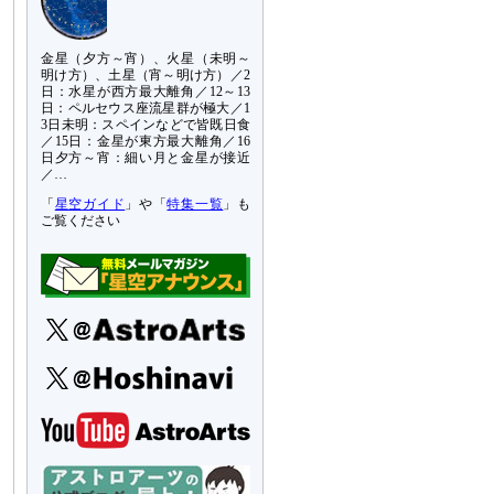
金星（夕方～宵）、火星（未明～
明け方）、土星（宵～明け方）／2
日：水星が西方最大離角／12～13
日：ペルセウス座流星群が極大／1
3日未明：スペインなどで皆既日食
／15日：金星が東方最大離角／16
日夕方～宵：細い月と金星が接近
／…
「
星空ガイド
」や「
特集一覧
」も
ご覧ください