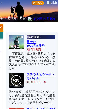
English
6年08月08日
月齢
星ナビ
2026年9月号
8月5日 発売
「宇宙兄弟」最終回 / 新月のペルセ
群極大を見る・撮る / 変わる「惑
星」の定義 / 星空の下で深呼吸する
天文台浴 / TAMRON 12-20mm F2.8 /
構
ほか
ステラナビゲータ・
モバイル
8月4日 リリース
天体観察・撮影用モバイルアプ
リ。高精度な計算とリッチな星図
表示をスマートフォンで「いつで
もどこでも、ステラナビゲータ」