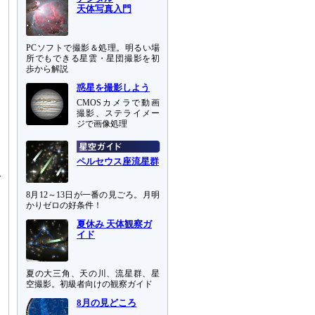
天体写真入門
PCソフトで撮影＆処理。明るい場
所でもできる星雲・星団撮影を初
歩から解説
惑星を撮影しよう
CMOSカメラで動画
撮影、ステライメー
ジで画像処理
ペルセウス座流星群
び
8月12～13日が一番の見ごろ。月明
かりゼロの好条件！
」
夏休み 天体観察ガ
イド
夏の大三角、天の川、流星群、星
空撮影。初級者向けの観察ガイド
8月の見どころ