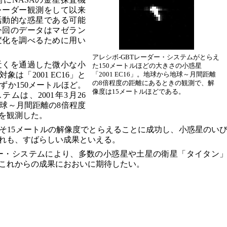
レーダー観測をして以来
活動的な惑星である可能
今回のデータはマゼラン
変化を調べるために用い
アレシボ-GBTレーダー・システムがとらえ
近くを通過した微小な小
た150メートルほどの大きさの小惑星
は「2001 EC16」と
「2001 EC16」。地球から地球～月間距離
の8倍程度の距離にあるときの観測で、解
ずか150メートルほど。
像度は15メートルほどである。
ムは、2001年3月26
球～月間距離の8倍程度
を観測した。
そ15メートルの解像度でとらえることに成功し、小惑星のい
れも、すばらしい成果といえる。
ダー・システムにより、多数の小惑星や土星の衛星「タイタン
これからの成果におおいに期待したい。