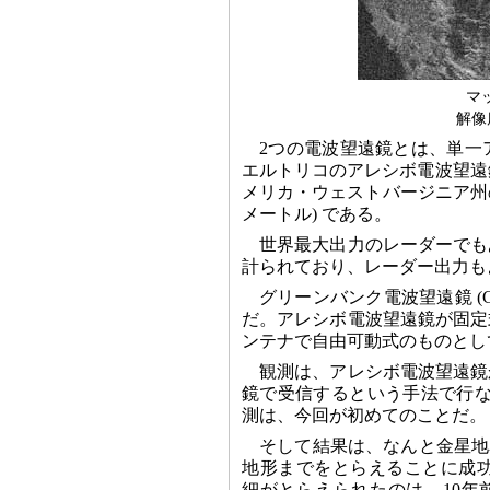
マ
解像
2つの電波望遠鏡とは、単一
エルトリコのアレシボ電波望遠鏡
メリカ・ウェストバージニア州の
メートル) である。
世界最大出力のレーダーでも
計られており、レーダー出力も
グリーンバンク電波望遠鏡 (G
だ。アレシボ電波望遠鏡が固定
ンテナで自由可動式のものとし
観測は、アレシボ電波望遠鏡
鏡で受信するという手法で行な
測は、今回が初めてのことだ。
そして結果は、なんと金星地
地形までをとらえることに成
細がとらえられたのは、10年