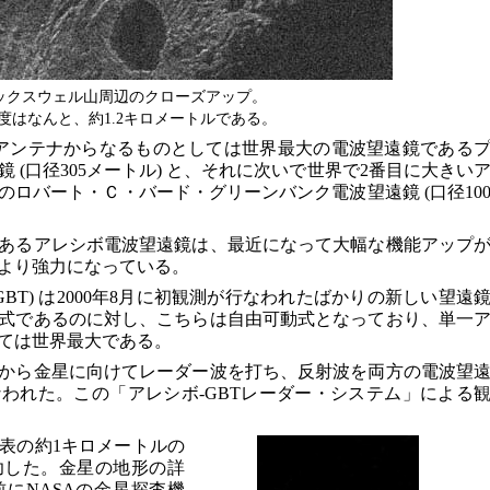
ックスウェル山周辺のクローズアップ。
度はなんと、約1.2キロメートルである。
アンテナからなるものとしては世界最大の電波望遠鏡である
 (口径305メートル) と、それに次いで世界で2番目に大きい
ロバート・Ｃ・バード・グリーンバンク電波望遠鏡 (口径10
あるアレシボ電波望遠鏡は、最近になって大幅な機能アップ
より強力になっている。
BT) は2000年8月に初観測が行なわれたばかりの新しい望遠
式であるのに対し、こちらは自由可動式となっており、単一
ては世界最大である。
から金星に向けてレーダー波を打ち、反射波を両方の電波望
われた。この「アレシボ-GBTレーダー・システム」による
表の約1キロメートルの
功した。金星の地形の詳
前にNASAの金星探査機