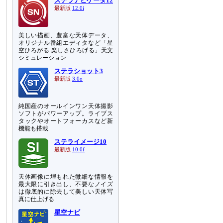
ステラナビゲータ12
最新版
12.0i
美しい描画、豊富な天体データ、
オリジナル番組エディタなど「星
空ひろがる 楽しさひろげる」天文
シミュレーション
ステラショット3
最新版
3.0o
純国産のオールインワン天体撮影
ソフトがパワーアップ。ライブス
タックやオートフォーカスなど新
機能も搭載
ステライメージ10
最新版
10.0f
天体画像に埋もれた微細な情報を
最大限に引き出し、不要なノイズ
は徹底的に除去して美しい天体写
真に仕上げる
星空ナビ