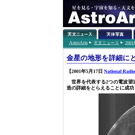
AstroArts
天文ニュース
200
金星の地形を詳細に
【2001年5月17日
National Radio
世界を代表する2つの電波望
造の詳細をとらえることに成功