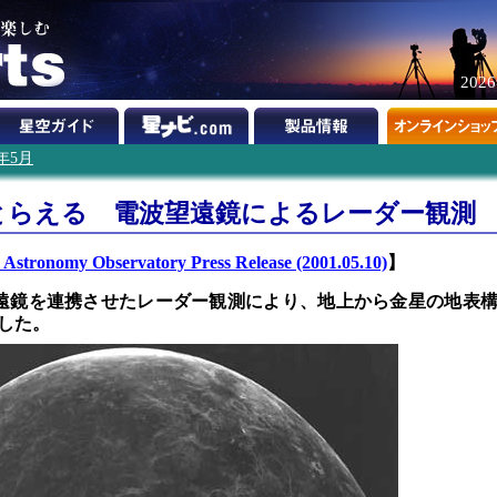
202
1年5月
とらえる 電波望遠鏡によるレーダー観測
 Astronomy Observatory Press Release (2001.05.10)
】
遠鏡を連携させたレーダー観測により、地上から金星の地表
した。