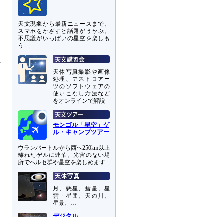
天文現象から最新ニュースまで、
スマホをかざすと話題がうかぶ。
不思議がいっぱいの星空を楽しも
う
プ
天体写真撮影や画像
ア
処理、アストロアー
0
ツのソフトウェアの
使いこなし方法など
をオンラインで解説
が
モンゴル「星空」ゲ
鏡
ル・キャンプツアー
ア
ウランバートルから西へ250km以上
離れたゲルに連泊。光害のない場
所でペルセ群や星空を楽しめます
遠
観
月、惑星、彗星、星
雲・星団、天の川、
星景、…
デジタル