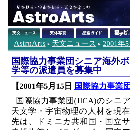
AstroArts
天文ニュース
2001年
国際協力事業団シニア海外
学等の派遣員を募集中
【2001年5月15日
国際協力事業
国際協力事業団(JICA)のシ
天文学・宇宙物理の人材を現
先は、ドミニカ共和国・国立