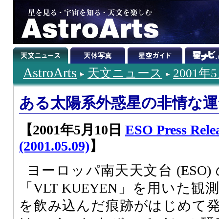
AstroArts
天文ニュース
2001年
ある太陽系外惑星の非情な運
【2001年5月10日
ESO Press Relea
(2001.05.09)
】
ヨーロッパ南天天文台 (ESO)
「VLT KUEYEN」を用いた
を飲み込んだ痕跡がはじめて