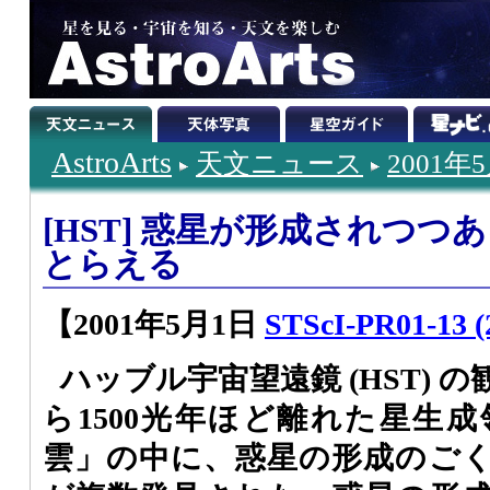
AstroArts
天文ニュース
2001年
[HST] 惑星が形成されつ
とらえる
【2001年5月1日
STScI-PR01-13 (
ハッブル宇宙望遠鏡 (HST) 
ら1500光年ほど離れた星生
雲」の中に、惑星の形成のご