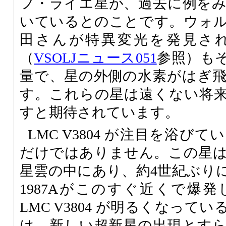
フ・ライエ星が、過去に例を
いているとのことです。ウォ
田さんが特異変光を発見さ
（
VSOLJニュース051
参照）も
量で、星の外側の水素がはぎ
す。これらの星は遠くない将
すと期待されています。
LMC V3804 が注目を浴び
だけではありません。この星
星雲の中にあり、約4世紀ぶり
1987Aがこのすぐ近くで爆
LMC V3804 が明るくなっ
は、新しい超新星の出現とす