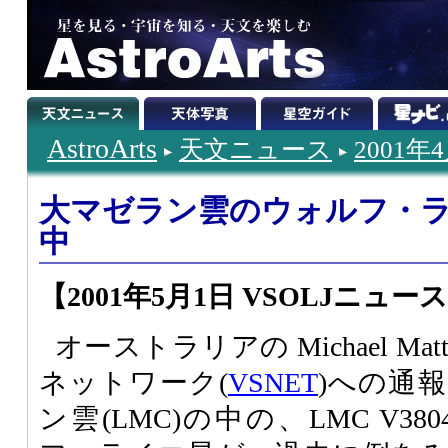
AstroArts
天文ニュース
2001年
大マゼラン雲のウォルフ・
中
【2001年5月1日 VSOLJニュース (05
オーストラリアの Michael Mat
ネットワーク(
VSNET
)への通
ン雲(LMC)の中の、LMC V3