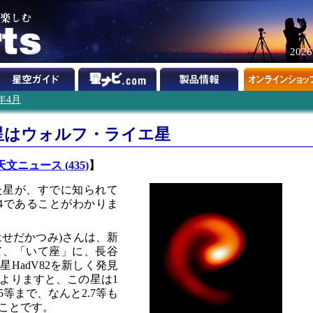
202
1年4月
星はウォルフ・ライエ星
天文ニュース (435)
】
た星が、すでに知られて
04であることがわかりま
はせだかつみ)さんは、新
て、「いて座」に、長谷
HadV82を新しく発見
よりますと、この星は1
.5等まで、なんと2.7等も
ことです。