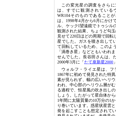
この変光星の調査をさらに
は、すでに観測されている
WR104そのものであることが
は、1998年4月から6月にかけ
ル、ケックI望遠鏡でトゥシル(Tuth
観測された結果、ちょうど勾玉
見せて220日ほどの周期で回
星でした。ガスを噴き出して
て回転しているため、このよ
「渦巻き星」などともいわれま
せんでした。長谷田さんは、
2000年3月に「
たて座新星2000
ウォルフ・ライエ星は、フランスのウ
1867年に初めて発見された
素が見られず、幅の広いヘリウ
われ、中心部のヘリウム層がむ
る過程で、恒星風の吹き出しの
しょう。したがって星自体から
1年間に太陽質量の10万分の1
り巻いています。惑星状星雲と
発を起こすことも想定されてい
発見されていますが、未発見の