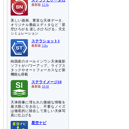
ステラナビゲータ12
最新版
12.0i
美しい描画、豊富な天体データ、
オリジナル番組エディタなど「星
空ひろがる 楽しさひろげる」天文
シミュレーション
ステラショット3
最新版
3.0o
ま
純国産のオールインワン天体撮影
、
ソフトがパワーアップ。ライブス
タックやオートフォーカスなど新
機能も搭載
て
ステライメージ10
水
最新版
10.0f
失
す
で
天体画像に埋もれた微細な情報を
は
最大限に引き出し、不要なノイズ
は徹底的に除去して美しい天体写
取
真に仕上げる
爆
個
星空ナビ