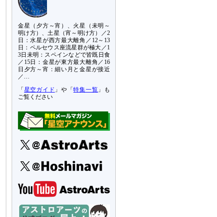
金星（夕方～宵）、火星（未明～
明け方）、土星（宵～明け方）／2
日：水星が西方最大離角／12～13
日：ペルセウス座流星群が極大／1
3日未明：スペインなどで皆既日食
／15日：金星が東方最大離角／16
日夕方～宵：細い月と金星が接近
／…
「
星空ガイド
」や「
特集一覧
」も
ご覧ください