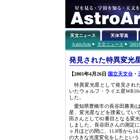
AstroArts
天文ニュース
200
発見された特異変光
【2001年4月26日
国立天文台
・
特異変光星として発見され
いたウォルフ・ライエ星WR1
した。
愛知県豊橋市の長谷田勝美(
星、変光星などを捜索してい
田さんとして82番目となる変光星
しました。長谷田さんの測定に
ヶ月ほどの間に、11.8等から14
の大きな光度変化をしたという