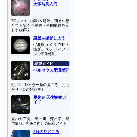
天体写真入門
PCソフトで撮影＆処理。明るい場
所でもできる星雲・星団撮影を初
歩から解説
惑星を撮影しよう
CMOSカメラで動画
撮影、ステライメー
ジで画像処理
ペルセウス座流星群
8月12～13日が一番の見ごろ。月明
かりゼロの好条件！
夏休み 天体観察ガ
イド
夏の大三角、天の川、流星群、星
空撮影。初級者向けの観察ガイド
8月の見どころ