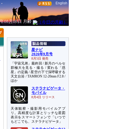
English
6年08月08日
月齢
星ナビ
2026年9月号
8月5日 発売
「宇宙兄弟」最終回 / 新月のペルセ
群極大を見る・撮る / 変わる「惑
星」の定義 / 星空の下で深呼吸する
天文台浴 / TAMRON 12-20mm F2.8 /
ほか
ステラナビゲータ・
モバイル
8月4日 リリース
天体観察・撮影用モバイルアプ
リ。高精度な計算とリッチな星図
表示をスマートフォンで「いつで
もどこでも、ステラナビゲータ」