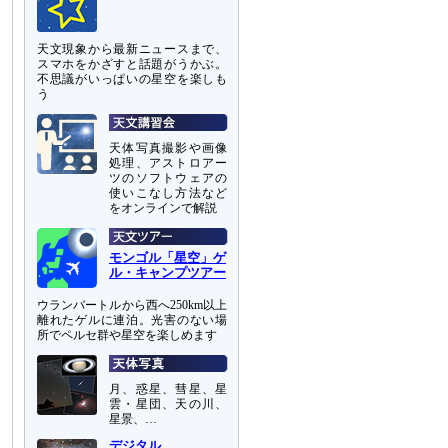
天文現象から最新ニュースまで、
スマホをかざすと話題がうかぶ。
不思議がいっぱいの星空を楽しも
う
天体写真撮影や画像
処理、アストロアー
ツのソフトウェアの
使いこなし方法など
をオンラインで解説
モンゴル「星空」ゲ
ル・キャンプツアー
ウランバートルから西へ250km以上
離れたゲルに連泊。光害のない場
所でペルセ群や星空を楽しめます
月、惑星、彗星、星
雲・星団、天の川、
星景、…
デジタル