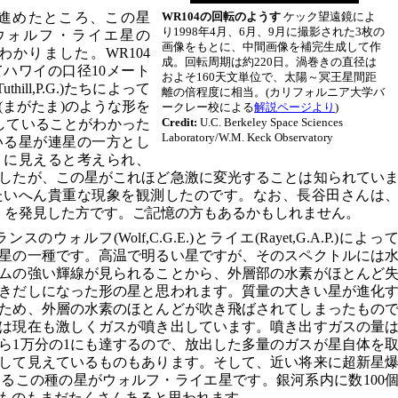
進めたところ、この星
WR104の回転のようす
ケック望遠鏡によ
り1998年4月、6月、9月に撮影された3枚の
ウォルフ・ライエ星の
画像をもとに、中間画像を補完生成して作
わかりました。WR104
成。回転周期は約220日。渦巻きの直径は
てハワイの口径10メート
およそ160天文単位で、太陽～冥王星間距
ill,P.G.)たちによって
離の倍程度に相当。(カリフォルニア大学バ
(まがたま)のような形を
ークレー校による
解説ページより
)
Credit:
U.C. Berkeley Space Sciences
転していることがわかった
Laboratory/W.M. Keck Observatory
いる星が連星の一方とし
うに見えると考えられ、
したが、この星がこれほど急激に変光することは知られてい
たいへん貴重な現象を観測したのです。なお、長谷田さんは
」を発見した方です。ご記憶の方もあるかもしれません。
ォルフ(Wolf,C.G.E.)とライエ(Rayet,G.A.P.)によっ
特異星の一種です。高温で明るい星ですが、そのスペクトルには
ムの強い輝線が見られることから、外層部の水素がほとんど
きだしになった形の星と思われます。質量の大きい星が進化
ため、外層の水素のほとんどが吹き飛ばされてしまったもの
は現在も激しくガスが噴き出しています。噴き出すガスの量
から1万分の1にも達するので、放出した多量のガスが星自体を
して見えているものもあります。そして、近い将来に超新星
るこの種の星がウォルフ・ライエ星です。銀河系内に数100
ものもまだたくさんあると思われます。