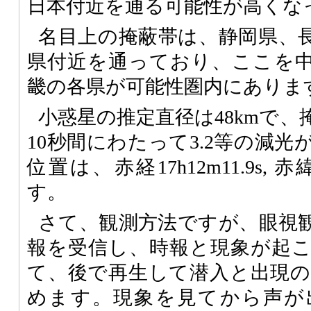
日本付近を通る可能性が高くな
名目上の掩蔽帯は、静岡県、
県付近を通っており、ここを
畿の各県が可能性圏内にありま
小惑星の推定直径は48kmで
10秒間にわたって3.2等の減
位置は、赤経17h12m11.9s, 赤緯
す。
さて、観測方法ですが、眼視
報を受信し、時報と現象が起
て、後で再生して潜入と出現の時
めます。現象を見てから声が