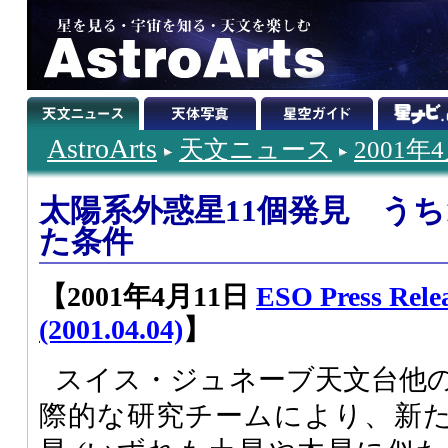
AstroArts
天文ニュース
2001年
太陽系外惑星11個発見 う
た条件
【2001年4月11日
ESO Press Relea
(2001.04.04)
】
スイス・ジュネーブ天文台他
際的な研究チームにより、新た