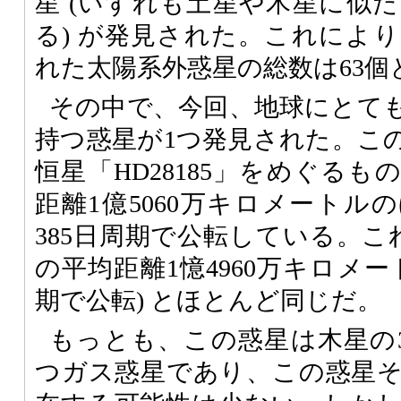
星 (いずれも土星や木星に似
る) が発見された。これによ
れた太陽系外惑星の総数は63個
その中で、今回、地球にとて
持つ惑星が1つ発見された。こ
恒星「HD28185」をめぐる
距離1億5060万キロメートル
385日周期で公転している。こ
の平均距離1憶4960万キロメー
期で公転) とほとんど同じだ。
もっとも、この惑星は木星の3
つガス惑星であり、この惑星