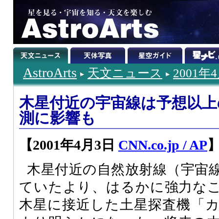
AstroArts
天文ニュース
2001年
木星付近の宇宙線は予想以上
測に影響も
【2001年4月3日
CNN.co.jp / AP
木星付近の自然放射線（宇宙
ていたより、はるかに強力なこと
木星に接近した土星探査機「