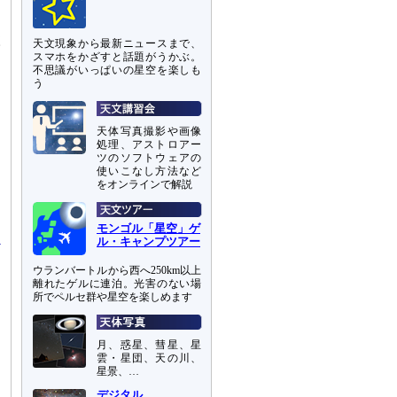
る
検
天文現象から最新ニュースまで、
と
スマホをかざすと話題がうかぶ。
不思議がいっぱいの星空を楽しも
こ
う
天体写真撮影や画像
処理、アストロアー
ツのソフトウェアの
使いこなし方法など
をオンラインで解説
モンゴル「星空」ゲ
ル・キャンプツアー
ウランバートルから西へ250km以上
離れたゲルに連泊。光害のない場
所でペルセ群や星空を楽しめます
月、惑星、彗星、星
雲・星団、天の川、
星景、…
デジタル