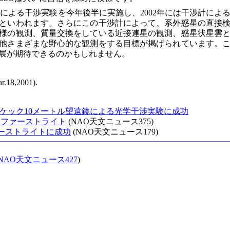
ル鏡による干渉実験を今年後半に実施し、2002年には干渉計によ
といわれます。さらにこの干渉計によって、系外惑星の直接
様の観測、質量交換をしている近接連星の観測、惑星状星雲
他さまざまな野心的な観測をする目標が掲げられています。
展が期待できるのかもしれません。
r.18,2001).
基のケック10メートル望遠鏡による光学干渉実験に成功
もファーストライト
(NAO天文ニュース375)
ーストライトに成功
(NAO天文ニュース179)
NAO天文ニュース427
)