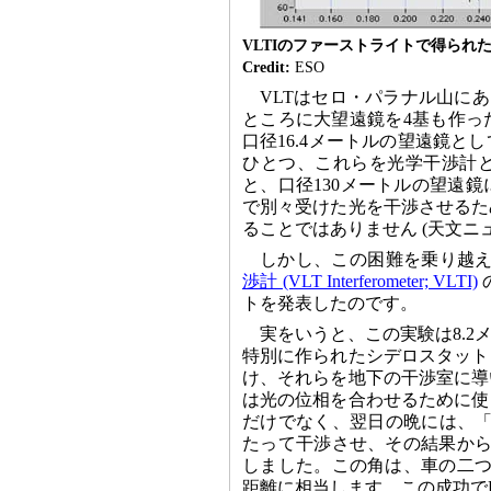
VLTIのファーストライトで得られ
Credit:
ESO
VLTはセロ・パラナル山にあ
ところに大望遠鏡を4基も作っ
口径16.4メートルの望遠鏡
ひとつ、これらを光学干渉計
と、口径130メートルの望遠
で別々受けた光を干渉させるた
ることではありません (天文ニ
しかし、この困難を乗り越え
渉計 (VLT Interferometer; VLTI)
トを発表したのです。
実をいうと、この実験は8.
特別に作られたシデロスタット
け、それらを地下の干渉室に導
は光の位相を合わせるために使
だけでなく、翌日の晩には、「
たって干渉させ、その結果からこ
しました。この角は、車の二つ
距離に相当します。この成功で