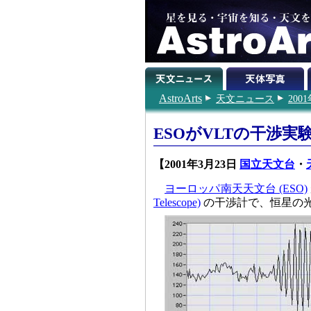
AstroArts
天文ニュース
200
ESOがVLTの干渉実
【2001年3月23日
国立天文台
・
ヨーロッパ南天天文台 (ESO)
Telescope)
の干渉計で、恒星の