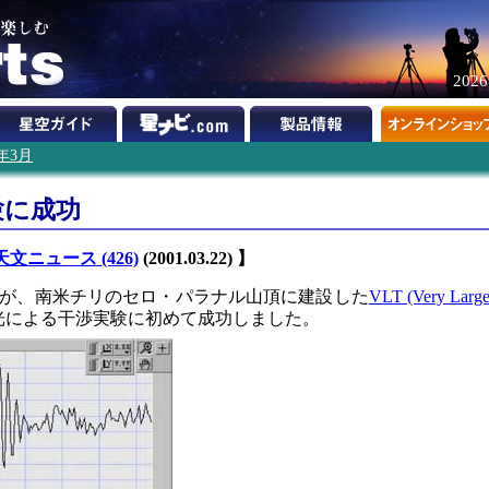
202
1年3月
験に成功
天文ニュース (426)
(2001.03.22) 】
が、南米チリのセロ・パラナル山頂に建設した
VLT (Very Larg
光による干渉実験に初めて成功しました。