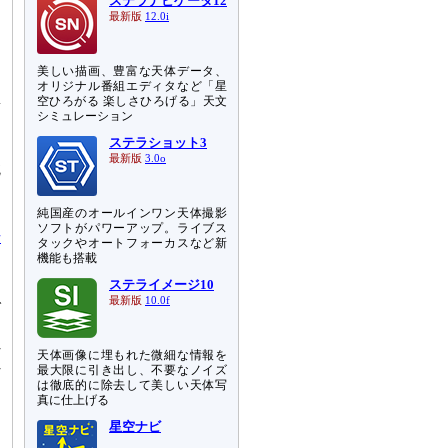
ステラナビゲータ12
最新版
12.0i
美しい描画、豊富な天体データ、
オリジナル番組エディタなど「星
た
空ひろがる 楽しさひろげる」天文
質
シミュレーション
う
ステラショット3
る
最新版
3.0o
鏡
き
純国産のオールインワン天体撮影
ソフトがパワーアップ。ライブス
干
タックやオートフォーカスなど新
イ
機能も搭載
ステライメージ10
最新版
10.0f
で
受
れ
天体画像に埋もれた微細な情報を
れ
最大限に引き出し、不要なノイズ
わ
は徹底的に除去して美しい天体写
真に仕上げる
功
角
星空ナビ