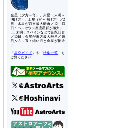
金星（夕方～宵）、火星（未明～
明け方）、土星（宵～明け方）／2
日：水星が西方最大離角／12～13
日：ペルセウス座流星群が極大／1
3日未明：スペインなどで皆既日食
／15日：金星が東方最大離角／16
日夕方～宵：細い月と金星が接近
／…
「
星空ガイド
」や「
特集一覧
」も
ご覧ください