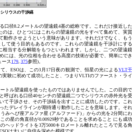
たシリウスの干渉縞
る口径8.2メートルの望遠鏡4基の総称です。これだけ接近し
たのは、ひとつにはこれらの望遠鏡の光をすべて集めて、実
として動作させようという意味があります。それだけでなく、も
として使う目的もあるのです。これらの望遠鏡を干渉計にす
鏡に相当する分解能をもつといわれます。しかし、二つの望遠
めには、光の位相を合わせる高度の技術が必要で、簡単にで
ュース
179
,
375
参照)。
て、ESOは、この3月17日夜の観測で、恒星の光による
VLT
の実験に初めて成功したこと、つまりVLTIのファースト・ラ
2メートル望遠鏡を使ったものではありませんでした。この目的
と呼ばれる口径40センチの望遠鏡二つでシリウスの赤外光を
いて干渉させ、その干渉縞を出すことに成功したのです。こ
ったデレイラインが期待通り動作したことを意味します。そ
うみへび座アルファ星 (アルファード)」からの光を2分間に
の星の角直径が0.00929秒であることを求めること にも成
のヘッドライトを3万5000キロメートル離れたところで見る
ESOは大いに自信を深めた模様です。