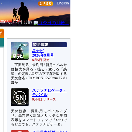
English
6年08月07日
月齢
星ナビ
2026年9月号
8月5日 発売
「宇宙兄弟」最終回 / 新月のペルセ
群極大を見る・撮る / 変わる「惑
星」の定義 / 星空の下で深呼吸する
天文台浴 / TAMRON 12-20mm F2.8 /
e
ほか
ステラナビゲータ・
モバイル
8月4日 リリース
天体観察・撮影用モバイルアプ
リ。高精度な計算とリッチな星図
表示をスマートフォンで「いつで
もどこでも、ステラナビゲータ」