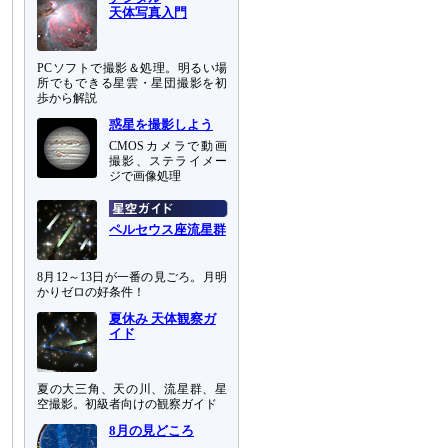
天体写真入門
PCソフトで撮影＆処理。明るい場
所でもできる星雲・星団撮影を初
歩から解説
惑星を撮影しよう
CMOSカメラで動画
撮影、ステライメー
ジで画像処理
ペルセウス座流星群
8月12～13日が一番の見ごろ。月明
かりゼロの好条件！
夏休み 天体観察ガ
イド
夏の大三角、天の川、流星群、星
空撮影。初級者向けの観察ガイド
8月の見どころ