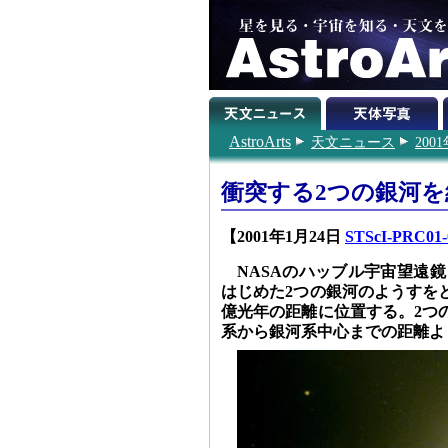
AstroArts
天文ニュース
200
衝突する2つの銀河
【2001年1月24日
STScI-PRC01-0
NASAのハッブル宇宙望遠鏡
はじめた2つの銀河のようすを
億光年の距離に位置する。2つの
系から銀河系中心までの距離よ