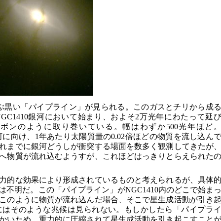
ぶ黒い「パイプライン」が見られる。このガスとチリから成
GC1410銀河において始まり、およそ2万光年にわたって延
をリボンのように取り巻いている。幅はわずか500光年ほど
09銀河に向け、1年あたり太陽質量の0.02倍ほどの物質を流し込ん
れまでに銀河どうしが衝突する場面を数多く観測してきたが
へ物質が流れ込むようすが、これほどはっきりとらえられた
力的な効果により形成されているものと考えられるが、具体
不明だ。この「パイプライン」がNGC1410内のどこで始ま
このように物質が流れ込んだ場合、そこで星生成活動が引き
09にはそのような兆候は見られない。もしかしたら「パイプラ
かいため、重力的に圧縮されて星生成活動を引き起こすこと