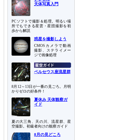
天体写真入門
PCソフトで撮影＆処理。明るい場
所でもできる星雲・星団撮影を初
歩から解説
惑星を撮影しよう
CMOSカメラで動画
撮影、ステライメー
ジで画像処理
ペルセウス座流星群
8月12～13日が一番の見ごろ。月明
かりゼロの好条件！
夏休み 天体観察ガ
イド
夏の大三角、天の川、流星群、星
空撮影。初級者向けの観察ガイド
8月の見どころ