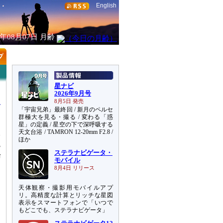
English
6年08月07日
月齢
星ナビ
2026年9月号
8月5日 発売
「宇宙兄弟」最終回 / 新月のペルセ
群極大を見る・撮る / 変わる「惑
星」の定義 / 星空の下で深呼吸する
天文台浴 / TAMRON 12-20mm F2.8 /
を
ほか
3
ステラナビゲータ・
陽
モバイル
8月4日 リリース
天体観察・撮影用モバイルアプ
リ。高精度な計算とリッチな星図
表示をスマートフォンで「いつで
もどこでも、ステラナビゲータ」