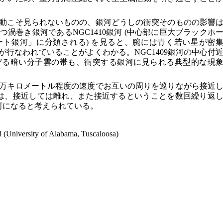
動こそ見られないものの、銀河どうしの衝突そのものの影響
渦巻き銀河であるNGC1410銀河 (中心部に巨大ブラックホ
ト銀河」に分類される) を見ると、腕には青く若い星が密
行なわれていることがよくわかる。NGC1409銀河の中心付
びる暗い分子雲の帯も、衝突する銀河に見られる典型的な現
00万キロメートル程度の速度でお互いの周りを巡りながら接近
は、接近しては離れ、また接近するということを数回繰り返
河になると考えられている。
(University of Alabama, Tuscaloosa)