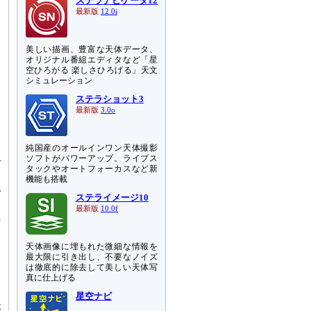
ステラナビゲータ12
最新版
12.0i
美しい描画、豊富な天体データ、
オリジナル番組エディタなど「星
空ひろがる 楽しさひろげる」天文
シミュレーション
ステラショット3
最新版
3.0o
純国産のオールインワン天体撮影
る
ソフトがパワーアップ。ライブス
び
タックやオートフォーカスなど新
。
機能も搭載
で
ステライメージ10
、
最新版
10.0f
の
天体画像に埋もれた微細な情報を
的
最大限に引き出し、不要なノイズ
っ
は徹底的に除去して美しい天体写
真に仕上げる
起
イ
星空ナビ
が