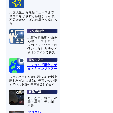
は
天文現象から最新ニュースまで、
ー
スマホをかざすと話題がうかぶ。
不思議がいっぱいの星空を楽しも
集
う
近
象
天体写真撮影や画像
処理、アストロアー
し
ツのソフトウェアの
し
使いこなし方法など
をオンラインで解説
モンゴル「星空」ゲ
ル・キャンプツアー
ウランバートルから西へ250km以上
離れたゲルに連泊。光害のない場
所でペルセ群や星空を楽しめます
月、惑星、彗星、星
雲・星団、天の川、
星景、…
デジタル