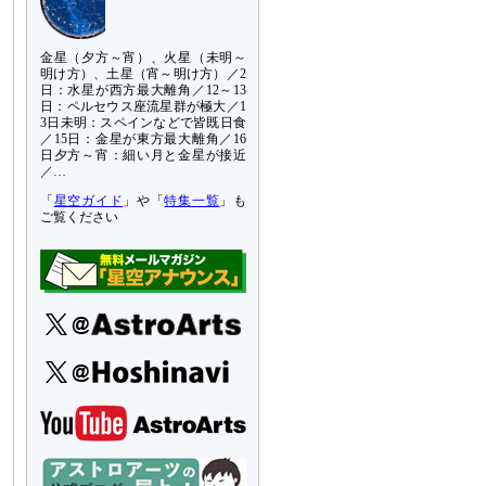
金星（夕方～宵）、火星（未明～
明け方）、土星（宵～明け方）／2
日：水星が西方最大離角／12～13
日：ペルセウス座流星群が極大／1
3日未明：スペインなどで皆既日食
／15日：金星が東方最大離角／16
日夕方～宵：細い月と金星が接近
／…
「
星空ガイド
」や「
特集一覧
」も
ご覧ください