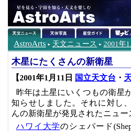
AstroArts
天文ニュース
2001年
木星にたくさんの新衛星
【2001年1月11日
国立天文台
・
天
昨年は土星にいくつもの衛星
知らせしました。それに対し
んの新衛星が発見されたニュー
ハワイ大学
のシェパード(Shepp