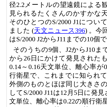
径2.2メートルの望遠鏡による
見られるたくさんのかすかな
そのひとつのS/2000 J1に
ました (
天文ニュース396
) 。
はS/2000 J2からJ11までの10個
そのうちの9個、J2からJ10まで
から26日にかけて発見された
0.14～0.16天文単位、離心率が0
行衛星で、これまでに知られ
外側のものとほぼ同じ大きさ
してS/2000 J11は12月5日に
文単位、離心率は0.22の順行