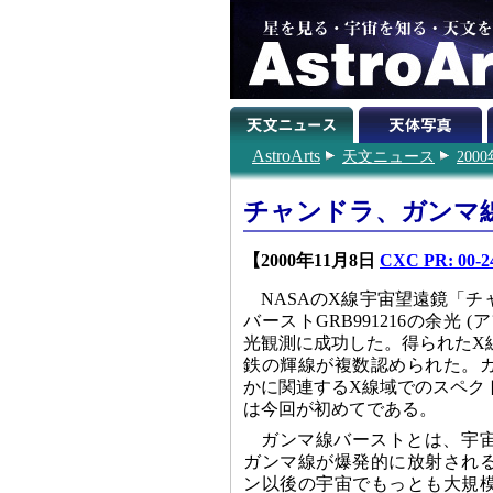
AstroArts
天文ニュース
200
チャンドラ、ガンマ
【2000年11月8日
CXC PR: 00-24
NASAのX線宇宙望遠鏡「
バーストGRB991216の余光 
光観測に成功した。得られたX
鉄の輝線が複数認められた。
かに関連するX線域でのスペク
は今回が初めてである。
ガンマ線バーストとは、宇
ガンマ線が爆発的に放射され
ン以後の宇宙でもっとも大規