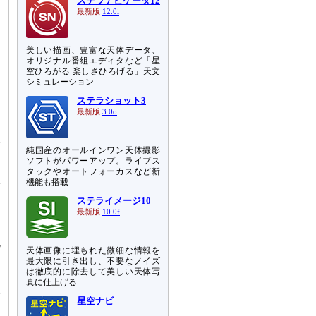
ステラナビゲータ12
最新版
12.0i
美しい描画、豊富な天体データ、
オリジナル番組エディタなど「星
ロ
空ひろがる 楽しさひろげる」天文
シミュレーション
物
ステラショット3
最新版
3.0o
っ
河
純国産のオールインワン天体撮影
ソフトがパワーアップ。ライブス
タックやオートフォーカスなど新
2
機能も搭載
さ
ステライメージ10
と
最新版
10.0f
説
天体画像に埋もれた微細な情報を
最大限に引き出し、不要なノイズ
は徹底的に除去して美しい天体写
出
真に仕上げる
れ
星空ナビ