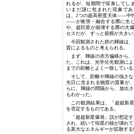
れるが、短期間で収束してし
いまだ謎に包まれた現象であ
は、2つの超高密度天体――中
――が衝突・融合する際に生
や、超巨星が崩壊する際の大爆発で
セスだが、ずっと規模が大きい
今回観測された鉄の輝線は、
質によるものと考えられる。
まず、輝線の赤方偏移から、
た。これは、光学分光観測により
までの距離とよく一致している
そして、距離や輝線の強さな
光日に含まれる物質の質量が、
らに、輝線の間隔から、放出さ
もわかった。
この観測結果は、「超超新星
を否定するものである。
「超超新星爆発」説が想定す
され、続いて恒星の核が潰れて
る莫大なエネルギーが拡散する