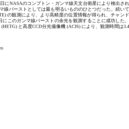
年12月16日にNASAのコンプトン・ガンマ線天文台衛星により検出さ
マ線バーストとしては最も明るいもののひとつだった。続い
 (RXTE) の観測により、より高精度の位置情報が得られ、チャン
18日にこのガンマ線バーストの余光を観測することに成功した
ETG) と高度CCD分光撮像機 (ACIS) により、観測時間は3.
ro