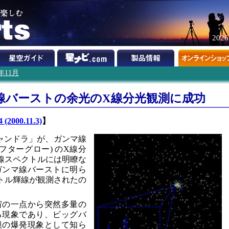
202
0年11月
線バーストの余光のX線分光観測に成功
 (2000.11.3)
】
チャンドラ」が、ガンマ線
(アフターグロー) のX線分
線スペクトルには明瞭な
ガンマ線バーストに明ら
トル輝線が観測されたの
宙の一点から突然多量の
る現象であり、ビッグバ
模の爆発現象として知ら