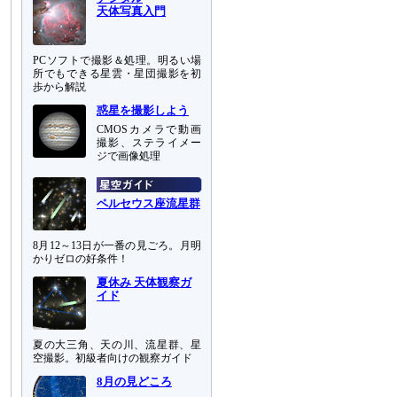
天体写真入門
PCソフトで撮影＆処理。明るい場
所でもできる星雲・星団撮影を初
歩から解説
惑星を撮影しよう
CMOSカメラで動画
撮影、ステライメー
ジで画像処理
ペルセウス座流星群
8月12～13日が一番の見ごろ。月明
かりゼロの好条件！
夏休み 天体観察ガ
イド
夏の大三角、天の川、流星群、星
空撮影。初級者向けの観察ガイド
8月の見どころ