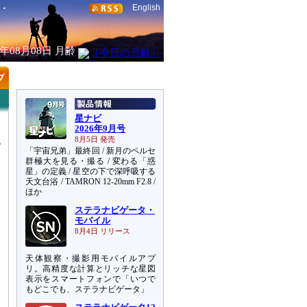
English
6年08月08日
月齢
星ナビ
2026年9月号
8月5日 発売
「宇宙兄弟」最終回 / 新月のペルセ
群極大を見る・撮る / 変わる「惑
星」の定義 / 星空の下で深呼吸する
天文台浴 / TAMRON 12-20mm F2.8 /
ほか
ステラナビゲータ・
モバイル
8月4日 リリース
天体観察・撮影用モバイルアプ
リ。高精度な計算とリッチな星図
表示をスマートフォンで「いつで
もどこでも、ステラナビゲータ」