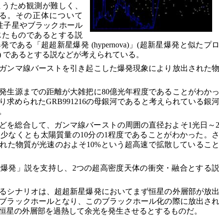
まうため観測が難しく、
る。その正体について
性子星やブラックホール
じたものであるとする説
ある「超超新星爆発 (hypernova)」(超新星爆発と似たプ
) であるとする説などが考えられている。
ガンマ線バーストを引き起こした爆発現象により放出された
発生源までの距離が大雑把に80億光年程度であることがわか
求められたGRB991216の母銀河であると考えられている銀
。
どを総合して、ガンマ線バーストの周囲の直径およそ1光日～
少なくとも太陽質量の10分の1程度であることがわかった。
れた物質が光速のおよそ10%という超高速で拡散しているこ
爆発」説を支持し、2つの超高密度天体の衝突・融合とする
るシナリオは、超超新星爆発においてまず恒星の外層部が放
ブラックホールとなり、このブラックホール化の際に放出さ
恒星の外層部を過熱して余光を発生させるとするものだ。