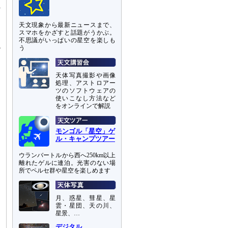
れ
て
天文現象から最新ニュースまで、
ド
スマホをかざすと話題がうかぶ。
。
不思議がいっぱいの星空を楽しも
4
う
天体写真撮影や画像
処理、アストロアー
ツのソフトウェアの
使いこなし方法など
をオンラインで解説
モンゴル「星空」ゲ
ル・キャンプツアー
ウランバートルから西へ250km以上
離れたゲルに連泊。光害のない場
所でペルセ群や星空を楽しめます
月、惑星、彗星、星
雲・星団、天の川、
星景、…
デジタル