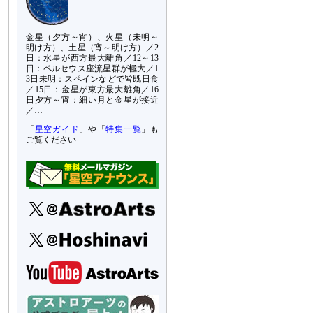
金星（夕方～宵）、火星（未明～
明け方）、土星（宵～明け方）／2
日：水星が西方最大離角／12～13
日：ペルセウス座流星群が極大／1
3日未明：スペインなどで皆既日食
／15日：金星が東方最大離角／16
日夕方～宵：細い月と金星が接近
／…
「
星空ガイド
」や「
特集一覧
」も
ご覧ください