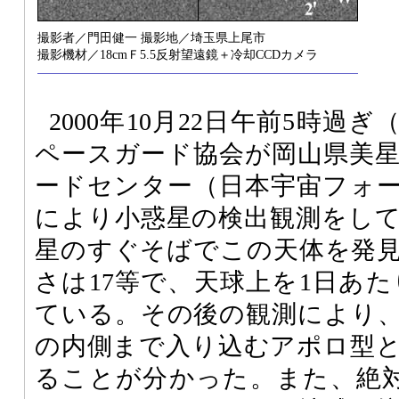
撮影者／門田健一 撮影地／埼玉県上尾市
撮影機材／18cmＦ5.5反射望遠鏡＋冷却CCDカメラ
2000年10月22日午前5時過
ペースガード協会が岡山県美
ードセンター（日本宇宙フォ
により小惑星の検出観測をし
星のすぐそばでこの天体を発
さは17等で、天球上を1日あた
ている。その後の観測により
の内側まで入り込むアポロ型
ることが分かった。また、絶対等