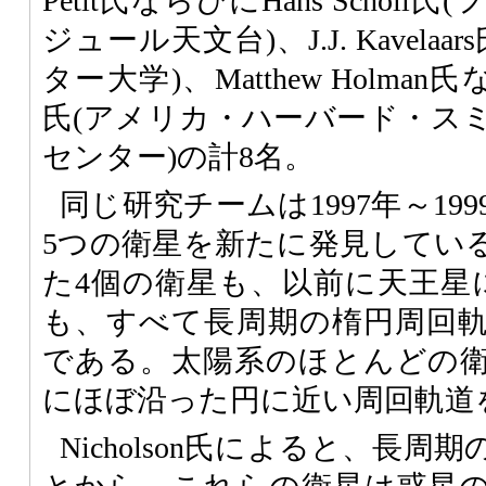
Petit氏ならびにHans Scho
ジュール天文台)、J.J. Kavel
ター大学)、Matthew Holman氏な
氏(アメリカ・ハーバード・ス
センター)の計8名。
同じ研究チームは1997年～19
5つの衛星を新たに発見してい
た4個の衛星も、以前に天王星
も、すべて長周期の楕円周回
である。太陽系のほとんどの
にほぼ沿った円に近い周回軌道
Nicholson氏によると、長