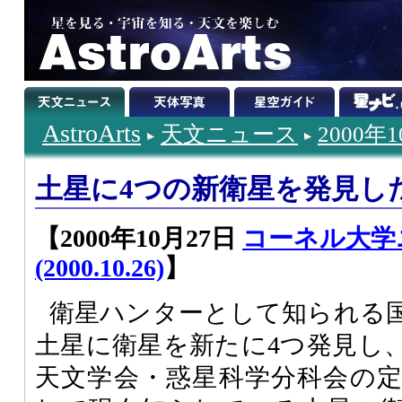
AstroArts
天文ニュース
2000年
土星に4つの新衛星を発見し
【2000年10月27日
コーネル大学
(2000.10.26)
】
衛星ハンターとして知られる
土星に衛星を新たに4つ発見し、
天文学会・惑星科学分科会の