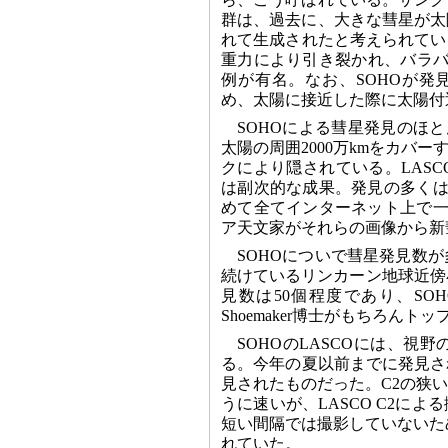
群は、過去に、大きな彗星が太
れて生成されたと考えられてい
重力により引き裂かれ、バラバ
例が有名。なお、SOHOが発見
め、太陽に接近した際に太陽付
SOHOによる彗星発見のほと
太陽の周囲2000万kmをカバ
クにより隠されている。LAS
は副次的な成果。発見の多くは
めて全てインターネット上で一般
ア天文家がそれらの画像から新
SOHOについで彗星発見数
続けているリンカーン地球近傍小惑
見数は50個程度であり、SOH
Shoemaker博士がもちろん
SOHOのLASCOには、視野
る。今年の夏以前までに発見さ
見されたものだった。C2の狭
うに速いが、LASCO C2に
短い間隔では撮影していないた
れていた。