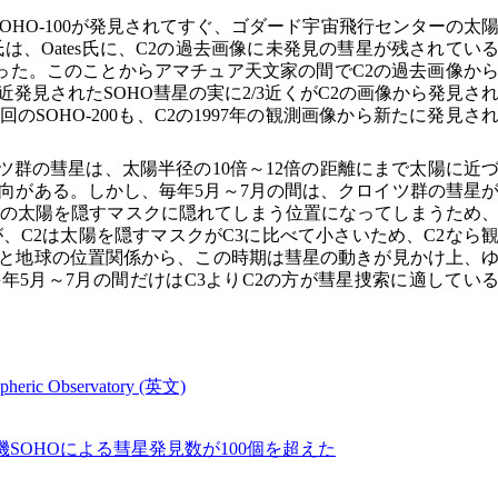
OHO-100が発見されてすぐ、ゴダード宇宙飛行センターの太
cker氏は、Oates氏に、C2の過去画像に未発見の彗星が残されてい
った。このことからアマチュア天文家の間でC2の過去画像か
発見されたSOHO彗星の実に2/3近くがC2の画像から発見さ
SOHO-200も、C2の1997年の観測画像から新たに発見さ
クロイツ群の彗星は、太陽半径の10倍～12倍の距離にまで太陽に近
向がある。しかし、毎年5月～7月の間は、クロイツ群の彗星
3の太陽を隠すマスクに隠れてしまう位置になってしまうため
、C2は太陽を隠すマスクがC3に比べて小さいため、C2なら
と地球の位置関係から、この時期は彗星の動きが見かけ上、
年5月～7月の間だけはC3よりC2の方が彗星捜索に適してい
spheric Observatory (英文)
SOHOによる彗星発見数が100個を超えた