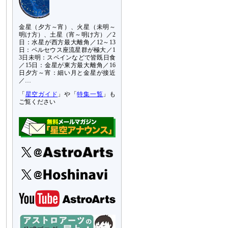
金星（夕方～宵）、火星（未明～
明け方）、土星（宵～明け方）／2
日：水星が西方最大離角／12～13
日：ペルセウス座流星群が極大／1
3日未明：スペインなどで皆既日食
／15日：金星が東方最大離角／16
日夕方～宵：細い月と金星が接近
／…
「
星空ガイド
」や「
特集一覧
」も
ご覧ください