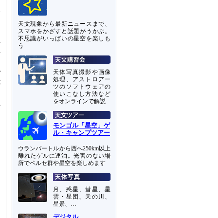
陽
る
天文現象から最新ニュースまで、
ら
スマホをかざすと話題がうかぶ。
不思議がいっぱいの星空を楽しも
れ
う
れ
天体写真撮影や画像
づ
処理、アストロアー
が
ツのソフトウェアの
、
使いこなし方法など
をオンラインで解説
観
ゆ
る
モンゴル「星空」ゲ
ル・キャンプツアー
ウランバートルから西へ250km以上
離れたゲルに連泊。光害のない場
所でペルセ群や星空を楽しめます
月、惑星、彗星、星
雲・星団、天の川、
星景、…
デジタル