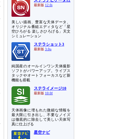
ステラナビゲータ12
か
最新版
12.0i
て
の
美しい描画、豊富な天体データ、
含
オリジナル番組エディタなど「星
空ひろがる 楽しさひろげる」天文
シミュレーション
は
ステラショット3
ス
最新版
3.0o
見
含
ュ
純国産のオールインワン天体撮影
ソフトがパワーアップ。ライブス
タックやオートフォーカスなど新
を
機能も搭載
発
ステライメージ10
n
最新版
10.0f
あ
天体画像に埋もれた微細な情報を
発
最大限に引き出し、不要なノイズ
ょ
は徹底的に除去して美しい天体写
真に仕上げる
ど
わ
星空ナビ