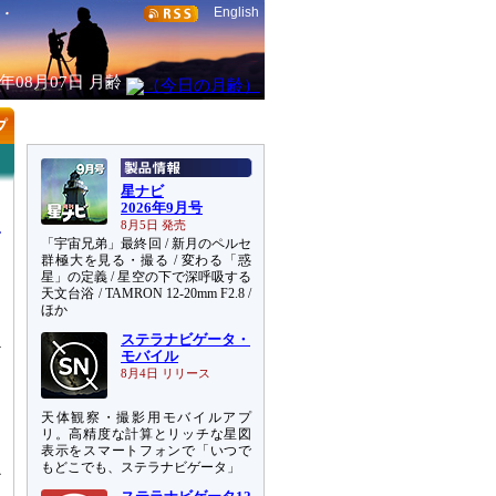
English
6年08月07日
月齢
星ナビ
2026年9月号
8月5日 発売
「宇宙兄弟」最終回 / 新月のペルセ
群極大を見る・撮る / 変わる「惑
星」の定義 / 星空の下で深呼吸する
天文台浴 / TAMRON 12-20mm F2.8 /
る
ほか
ステラナビゲータ・
ギ
モバイル
て
8月4日 リリース
天体観察・撮影用モバイルアプ
イ
リ。高精度な計算とリッチな星図
氏
表示をスマートフォンで「いつで
もどこでも、ステラナビゲータ」
か
星