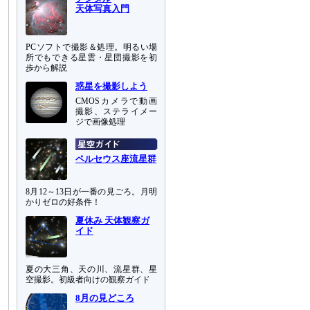
天体写真入門
PCソフトで撮影＆処理。明るい場
所でもできる星雲・星団撮影を初
歩から解説
惑星を撮影しよう
CMOSカメラで動画
撮影、ステライメー
ジで画像処理
ペルセウス座流星群
8月12～13日が一番の見ごろ。月明
かりゼロの好条件！
夏休み 天体観察ガ
イド
夏の大三角、天の川、流星群、星
空撮影。初級者向けの観察ガイド
8月の見どころ