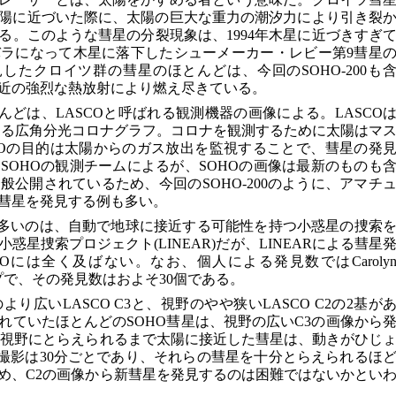
陽に近づいた際に、太陽の巨大な重力の潮汐力により引き裂
る。このような彗星の分裂現象は、1994年木星に近づきすぎ
ラになって木星に落下したシューメーカー・レビー第9彗星
したクロイツ群の彗星のほとんどは、今回のSOHO-200も
近の強烈な熱放射により燃え尽きている。
んどは、LASCOと呼ばれる観測機器の画像による。LASCO
ーする広角分光コロナグラフ。コロナを観測するために太陽はマ
COの目的は太陽からのガス放出を監視することで、彗星の発
SOHOの観測チームによるが、SOHOの画像は最新のものも
公開されているため、今回のSOHO-200のように、アマチ
彗星を発見する例も多い。
が多いのは、自動で地球に接近する可能性を持つ小惑星の捜索
星捜索プロジェクト(LINEAR)だが、LINEARによる彗星
Oには全く及ばない。なお、個人による発見数ではCaroly
トップで、その発見数はおよそ30個である。
のより広いLASCO C3と、視野のやや狭いLASCO C2の2基が
れていたほとんどのSOHO彗星は、視野の広いC3の画像から
い視野にとらえられるまで太陽に接近した彗星は、動きがひじ
よる撮影は30分ごとであり、それらの彗星を十分とらえられるほ
め、C2の画像から新彗星を発見するのは困難ではないかとい