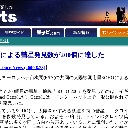
202
0年8月
Oによる彗星発見数が200個に達した
ience News (2000.8.28)
】
とヨーロッパ宇宙機関(ESA)の共同の太陽観測衛星SOHOによ
。
た200個目の彗星、通称「SOHO-200」を発見したのは、イ
el Oates氏だ。Oates氏は、インターネット上で一般公開され
を発見した。
しているSOHOは、太陽をかすめる軌道を持つ彗星――クロ
を多数発見している。およそ100年前、ドイツのクロイツ
彗星の多くが同じ方向から飛来していることに気付いたこと
レーザーとは、太陽をかすめる者という意味だ。クロイツ彗