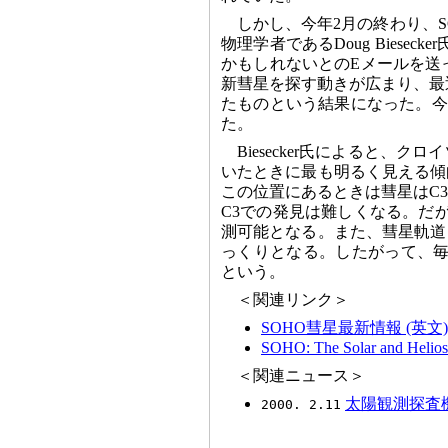
しかし、今年2月の終わり、S
物理学者であるDoug Biese
かもしれないとのEメールを送
新彗星を探す動きが広まり、最近
たものという結果になった。今回の
た。
Biesecker氏によると、
いたときに最も明るく見える傾
この位置にあるときは彗星はC
C3での発見は難しくなる。だが
測可能となる。また、彗星軌道
っくりとなる。したがって、毎
という。
＜関連リンク＞
SOHO彗星最新情報 (英文)
SOHO: The Solar and Helio
＜関連ニュース＞
太陽観測探査機
2000. 2.11