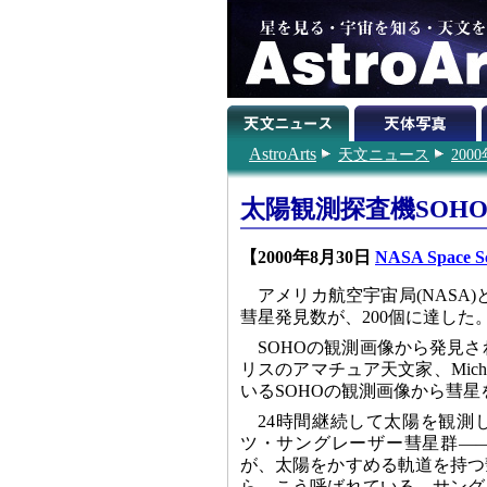
AstroArts
天文ニュース
200
太陽観測探査機SOH
【2000年8月30日
NASA Space Sc
アメリカ航空宇宙局(NASA)
彗星発見数が、200個に達した
SOHOの観測画像から発見され
リスのアマチュア天文家、Micha
いるSOHOの観測画像から彗星
24時間継続して太陽を観測
ツ・サングレーザー彗星群――
が、太陽をかすめる軌道を持つ
ら、こう呼ばれている。サング