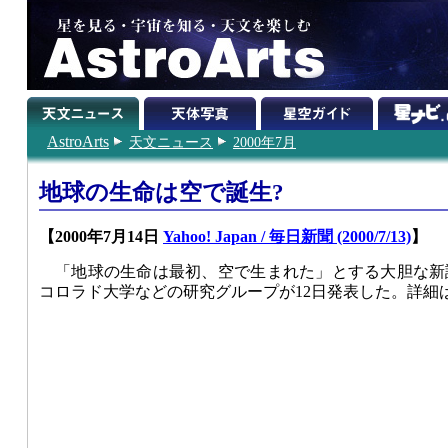
AstroArts
天文ニュース
2000年7月
地球の生命は空で誕生?
【2000年7月14日
Yahoo! Japan / 毎日新聞 (2000/7/13)
】
「地球の生命は最初、空で生まれた」とする大胆な新説
コロラド大学などの研究グループが12日発表した。詳細