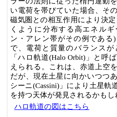
ラーの法則に従った楕円運動
い電荷を帯びていた場合、そ
磁気圏との相互作用により決定
くように分布する高エネルギ
ン・アレン帯がその例である
で、電荷と質量のバランスが
「ハロ軌道(Halo Orbit)」
えられる。これは、赤道上空
だが、現在土星に向かいつつ
シーニ(Cassini)」により土
を持つ天体が発見されるかもし
ハロ軌道の図はこちら