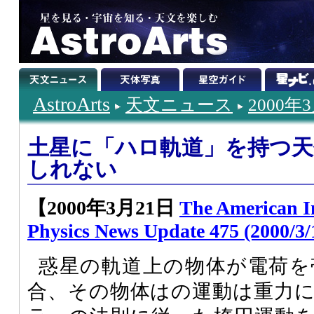
AstroArts
天文ニュース
2000年
土星に「ハロ軌道」を持つ
しれない
【2000年3月21日
The American Ins
Physics News Update 475 (2000/3/
惑星の軌道上の物体が電荷を
合、その物体はの運動は重力