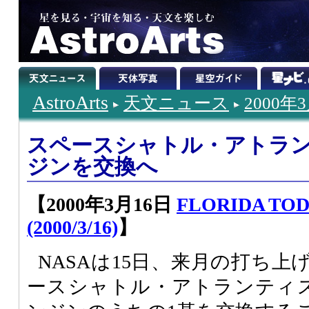
AstroArts
天文ニュース
2000年
スペースシャトル・アトラ
ジンを交換へ
【2000年3月16日
FLORIDA TODA
(2000/3/16)
】
NASAは15日、来月の打ち
ースシャトル・アトランティ