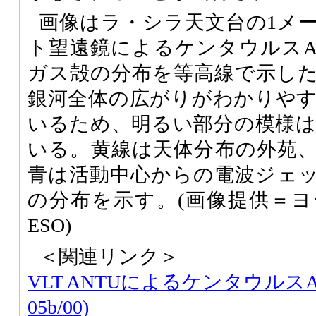
画像はラ・シラ天文台の1メー
ト望遠鏡によるケンタウルス
ガス殻の分布を等高線で示し
銀河全体の広がりがわかりや
いるため、明るい部分の模様
いる。黄線は天体分布の外苑
青は活動中心からの電波ジェ
の分布を示す。(画像提供＝
ESO)
＜関連リンク＞
VLT ANTUによるケンタウルスAの画
05b/00)