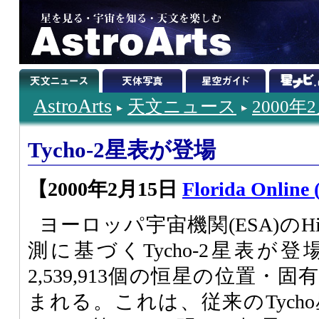
AstroArts
天文ニュース
2000年
Tycho-2星表が登場
【2000年2月15日
Florida Online 
ヨーロッパ宇宙機関(ESA)のHi
測に基づくTycho-2星表が
2,539,913個の恒星の位置
まれる。これは、従来のTych