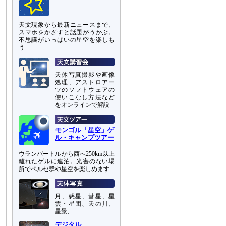
天文現象から最新ニュースまで、
スマホをかざすと話題がうかぶ。
不思議がいっぱいの星空を楽しも
う
天体写真撮影や画像
処理、アストロアー
ツのソフトウェアの
使いこなし方法など
をオンラインで解説
モンゴル「星空」ゲ
ル・キャンプツアー
ウランバートルから西へ250km以上
離れたゲルに連泊。光害のない場
所でペルセ群や星空を楽しめます
月、惑星、彗星、星
雲・星団、天の川、
星景、…
デジタル