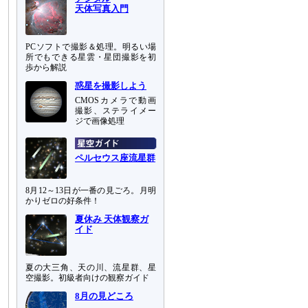
天体写真入門
PCソフトで撮影＆処理。明るい場
所でもできる星雲・星団撮影を初
歩から解説
惑星を撮影しよう
CMOSカメラで動画
撮影、ステライメー
ジで画像処理
ペルセウス座流星群
8月12～13日が一番の見ごろ。月明
かりゼロの好条件！
夏休み 天体観察ガ
イド
夏の大三角、天の川、流星群、星
空撮影。初級者向けの観察ガイド
8月の見どころ