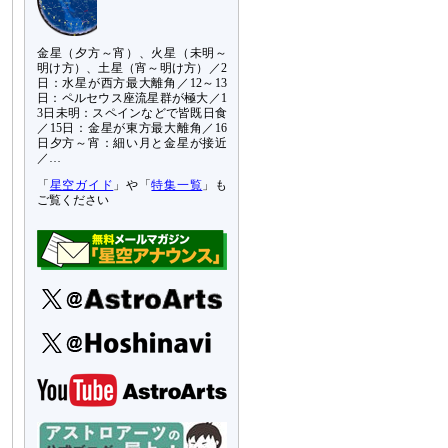
金星（夕方～宵）、火星（未明～
明け方）、土星（宵～明け方）／2
日：水星が西方最大離角／12～13
日：ペルセウス座流星群が極大／1
3日未明：スペインなどで皆既日食
／15日：金星が東方最大離角／16
日夕方～宵：細い月と金星が接近
／…
「
星空ガイド
」や「
特集一覧
」も
ご覧ください