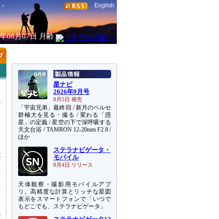
English
6年08月07日
月齢
星ナビ
2026年9月号
8月5日 発売
「宇宙兄弟」最終回 / 新月のペルセ
群極大を見る・撮る / 変わる「惑
星」の定義 / 星空の下で深呼吸する
天文台浴 / TAMRON 12-20mm F2.8 /
影
ほか
ステラナビゲータ・
が
モバイル
在
8月4日 リリース
を
天体観察・撮影用モバイルアプ
の
リ。高精度な計算とリッチな星図
表示をスマートフォンで「いつで
もどこでも、ステラナビゲータ」
目
ば