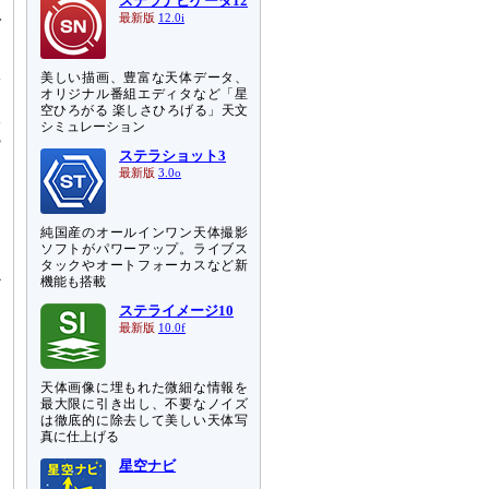
ステラナビゲータ12
で
最新版
12.0i
工
美しい描画、豊富な天体データ、
な
オリジナル番組エディタなど「星
空ひろがる 楽しさひろげる」天文
2
シミュレーション
5
ステラショット3
ネ
最新版
3.0o
見
純国産のオールインワン天体撮影
も
ソフトがパワーアップ。ライブス
っ
タックやオートフォーカスなど新
か
機能も搭載
ー
ステライメージ10
最新版
10.0f
天体画像に埋もれた微細な情報を
最大限に引き出し、不要なノイズ
は徹底的に除去して美しい天体写
真に仕上げる
星空ナビ