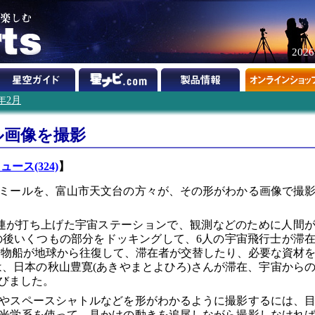
202
0年2月
ル画像を撮影
ュース(324)
】
ミールを、富山市天文台の方々が、その形がわかる画像で撮
旧ソ連が打ち上げた宇宙ステーションで、観測などのために人間
の後いくつもの部分をドッキングして、6人の宇宙飛行士が滞
貨物船が地球から往復して、滞在者が交替したり、必要な資材
には、日本の秋山豊寛(あきやまとよひろ)さんが滞在、宇宙から
びました。
やスペースシャトルなどを形がわかるように撮影するには、
光学系を使って、見かけの動きを追尾しながら撮影しなけれ