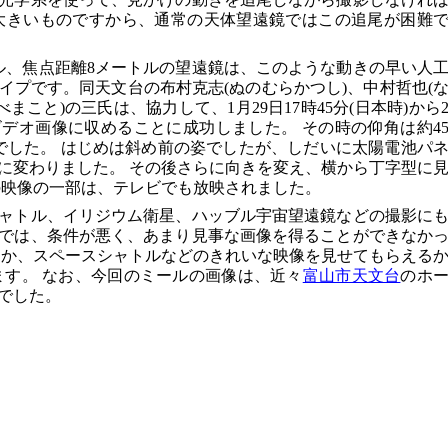
大きいものですから、通常の天体望遠鏡ではこの追尾が困難
ル、焦点距離8メートルの望遠鏡は、このような動きの早い人
イプです。同天文台の布村克志(ぬのむらかつし)、中村哲也(
まこと)の三氏は、協力して、1月29日17時45分(日本時)から
デオ画像に収めることに成功しました。 その時の仰角は約4
ルでした。 はじめは斜め前の姿でしたが、しだいに太陽電池パ
に変わりました。 その後さらに向きを変え、横から丁字型に
の映像の一部は、テレビでも放映されました。
ャトル、イリジウム衛星、ハッブル宇宙望遠鏡などの撮影に
では、条件が悪く、あまり見事な画像を得ることができなか
つか、スペースシャトルなどのきれいな映像を見せてもらえる
ます。 なお、今回のミールの画像は、近々
富山市天文台
のホ
でした。