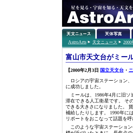
AstroArts
天文ニュース
200
富山市天文台がミー
【2000年2月3日
国立天文台
・
ニ
ロシアの宇宙ステーション、
に成功しました。
ミールは、1986年4月に
滞在できる人工衛星です。 そ
できる大きさになりました。 
補給したりします。 1990年
リポートをおこなって話題を呼
このような宇宙ステーション
標が近づいたときに、長焦点の