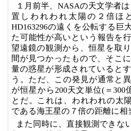
１月前半、NASAの天文学者は
置しわれわれ太陽の２倍ほ
HD163296の遠くを公転する
た可能性が高いという報告を
望遠鏡の観測から、恒星を取
間が見つかったもので、そこに土
量の惑星が形成されていると
う。ただ、この発見が通常と
が恒星から200天文単位(＝30
とだ。これは、われわれの太
である海王星の７倍の距離に相
また同時に、直接観測できな