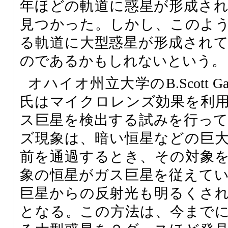
年ほどの軌道に惑星が形成さ
見つかった。しかし、このよ
る軌道に大型惑星が形成され
のであるかもしれないという。
オハイオ州立大学のB.Scott Gaud
氏はマイクロレンズ効果を利
ス巨星を検出する試みを行っ
ズ現象は、暗い恒星などの巨
前を通過するとき、その対象
象の恒星がガス巨星を従えて
巨星からの反射光も明るくさ
となる。この方法は、今まで