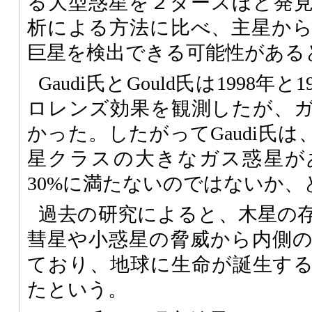
る大型惑星を２ダースほど発
析による方法に比べ、主星か
巨星を検出できる可能性がある
Gaudi氏とGould氏は1998年
ロレンズ効果を観測したが、
かった。したがってGaudi氏
星クラスの大きなガス惑星が
30%に満たないのではないか、
過去の研究によると、木星の
彗星や小惑星の脅威から内側
ており、地球に生命が誕生す
たという。