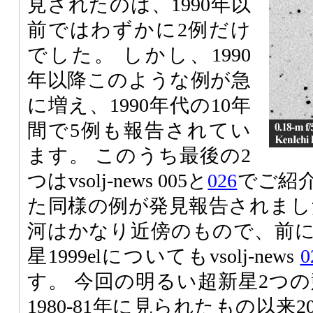
見されたのは、1990年以
前ではわずかに2例だけ
でした。 しかし、1990
年以降このような例が急
に増え、1990年代の10年
間で5例も報告されてい
ます。 このうち最後の2
つはvsolj-news 005と
026
でご紹
た同様の例が発見報告されまし
河はかなり近傍のもので、前
星1999elについてもvsolj-news
0
す。 今回の明るい超新星2つの競
1980-81年に見られたもの以