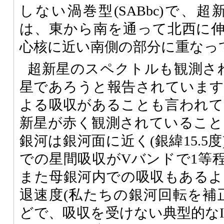
しない渦巻型(SABbc)で、超
は、東から南を通って北西に
心核に近い南側の部分に重なっ
超新星のスペクトルも観測され
星であろうと報告されています
よる吸収があることも言われて
新星が赤く観測されていること
銀河は銀河面に近く(銀緯15.5
での星間吸収がVバンドで1等
また母銀河内での吸収もあるよ
退速度(私たちの銀河回転を補正した
どで、吸収を受けない典型的なI