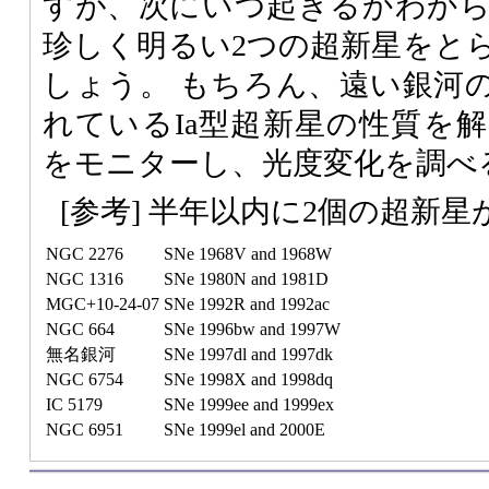
すが、次にいつ起きるかわか
珍しく明るい2つの超新星をと
しょう。 もちろん、遠い銀河
れているIa型超新星の性質を
をモニターし、光度変化を調べ
[参考] 半年以内に2個の超新
NGC 2276
SNe 1968V and 1968W
NGC 1316
SNe 1980N and 1981D
MGC+10-24-07
SNe 1992R and 1992ac
NGC 664
SNe 1996bw and 1997W
無名銀河
SNe 1997dl and 1997dk
NGC 6754
SNe 1998X and 1998dq
IC 5179
SNe 1999ee and 1999ex
NGC 6951
SNe 1999el and 2000E