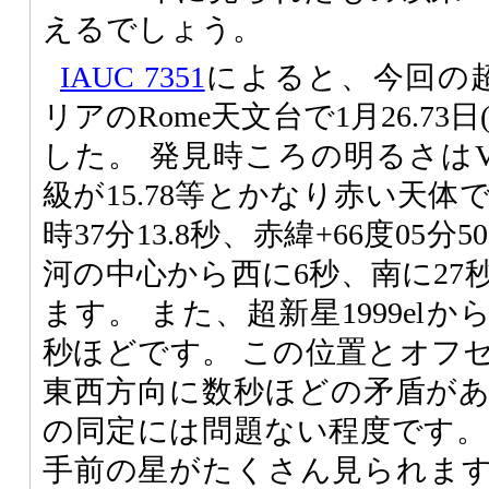
えるでしょう。
IAUC 7351
によると、今回の超
リアのRome天文台で1月26.73
した。 発見時ころの明るさはV等
級が15.78等とかなり赤い天体
時37分13.8秒、赤緯+66度05分50
河の中心から西に6秒、南に27
ます。 また、超新星1999elか
秒ほどです。 この位置とオフ
東西方向に数秒ほどの矛盾が
の同定には問題ない程度です。
手前の星がたくさん見られま