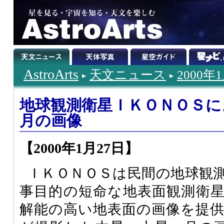
AstroArts
天文ニュース
2000年
地球観測衛星ＩＫＯＮＯＳに
月の画像
【2000年1月27日】
ＩＫＯＮＯＳは民間の地球観
事目的の短命な地表面観測衛
解能の高い地表面の画像を提