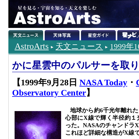
AstroArts
天文ニュース
1999年
かに星雲中のパルサーを取
【1999年9月28日
NASA Today
・
Observatory Center
】
地球から約6千光年離れ
心部にX線で輝く半径約１
った。NASAのチャンドラ
これほど詳細な構造がX線