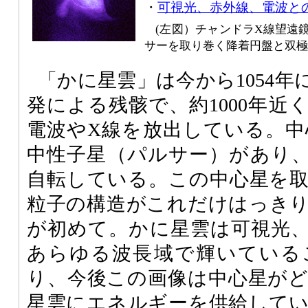
・
可視光、赤外線、電波と
(左図）チャンドラX線望遠
サーを取り巻く降着円盤と双極
「かに星雲」は今から1054
発による残骸で、約1000年近
電波やX線を放出している。中心
中性子星（パルサー）があり、
自転している。この中心星を
粒子の構造がこれだけはっき
が初めて。かに星雲は可視光
あらゆる波長域で輝いている
り、今後この画像は中心星が
星雲にエネルギーを供給して