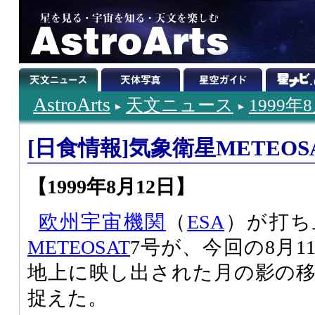
AstroArts
天文ニュース
1999年
[日食情報]気象衛星METEO
【1999年8月12日】
欧州宇宙機関
（
ESA
）が打ち
METEOSAT
7号が、今回の8月
地上に映し出された月の影の
捉えた。