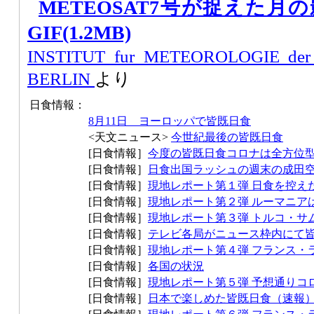
METEOSAT7号が捉えた
GIF(1.2MB)
INSTITUT fur METEOROLOGIE der
BERLIN
より
日食情報：
8月11日 ヨーロッパで皆既日食
<天文ニュース>
今世紀最後の皆既日食
[日食情報］
今度の皆既日食コロナは全方位
[日食情報］
日食出国ラッシュの週末の成田
[日食情報］
現地レポート第１弾 日食を控え
[日食情報］
現地レポート第２弾 ルーマニア
[日食情報］
現地レポート第３弾 トルコ・サ
[日食情報］
テレビ各局がニュース枠内にて
[日食情報］
現地レポート第４弾 フランス・
[日食情報］
各国の状況
[日食情報］
現地レポート第５弾 予想通りコ
[日食情報］
日本で楽しめた皆既日食（速報