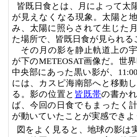
皆既日食とは、月によって太
が見えなくなる現象。太陽と
み、太陽に照らされて生じた
た場所で、皆既日食が見られる
その月の影を静止軌道上の宇
が下のMETEOSAT画像だ。世界
中央部にあった黒い影が、11:00
には、カスピ海南部へと移動
る。影の位置と
皆既帯
の書か
ば、今回の日食でもまったく
が動いていたことが実感できよ
図をよく見ると、地球の影は