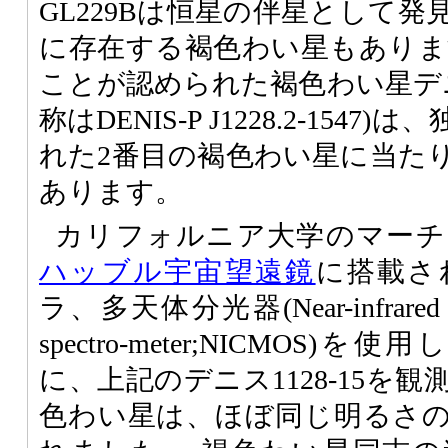
GL229Bは恒星の伴星として
に存在する褐色わい星もありま
ことが認められた褐色わい星デニス
称はDENIS-P J1228.2-154
れた2番目の褐色わい星に当た
あります。
カリフォルニア大学のマーチン(Ma
ハッブル宇宙望遠鏡
に搭載さ
ラ、多天体分光器(Near-infrared came
spectro-meter;NICMOS)を
に、上記のデニス1128-15を
色わい星は、ほぼ同じ明るさ