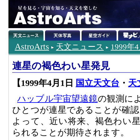
AstroArts
天文ニュース
1999年
連星の褐色わい星発見
【1999年4月1日
国立天文台
・
天
ハッブル宇宙望遠鏡
の観測に
ひとつが連星であることが確認
よって、近い将来、褐色わい
られることが期待されます。