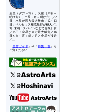
金星（夕方～宵）、火星（未明～
明け方）、土星（宵～明け方）／2
日：水星が西方最大離角／12～13
日：ペルセウス座流星群が極大／1
3日未明：スペインなどで皆既日食
／15日：金星が東方最大離角／16
日夕方～宵：細い月と金星が接近
／…
「
星空ガイド
」や「
特集一覧
」も
ご覧ください