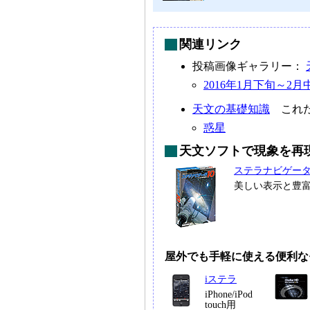
関連リンク
投稿画像ギャラリー：
2016年1月下旬～2
天文の基礎知識
これだ
惑星
天文ソフトで現象を再
ステラナビゲー
美しい表示と豊
屋外でも手軽に使える便利な
iステラ
iPhone/iPod
touch用