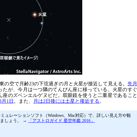
南東の空で月齢23の下弦過ぎの月と火星が接近して見える。
先
ったが、今月は一つ隣のてんびん座に移っている。火星のす
ん座のズベンエルゲヌビだ。双眼鏡を使うと二重星であるこ
3月1日
。また、
月は2日後には土星と接近する
。
ミュレーションソフト（Windows、Mac対応）で、詳しい見え方や観
ましょう。 →
「アストロガイド 星空年鑑 2016」