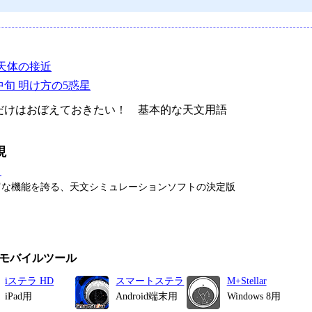
天体の接近
月中旬 明け方の5惑星
けはおぼえておきたい！ 基本的な天文用語
現
タ
富な機能を誇る、天文シミュレーションソフトの決定版
モバイルツール
iステラ HD
スマートステラ
M+Stellar
iPad用
Android端末用
Windows 8用