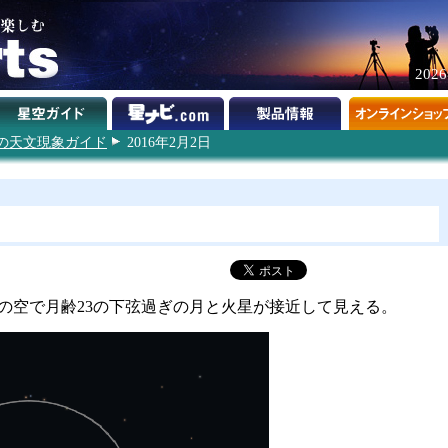
202
6年の天文現象ガイド
2016年2月2日
東の空で月齢23の下弦過ぎの月と火星が接近して見える。