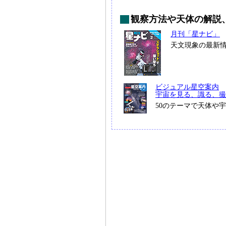
観察方法や天体の解説
月刊「星ナビ」
天文現象の最新
ビジュアル星空案内
宇宙を見る、識る、撮
50のテーマで天体や