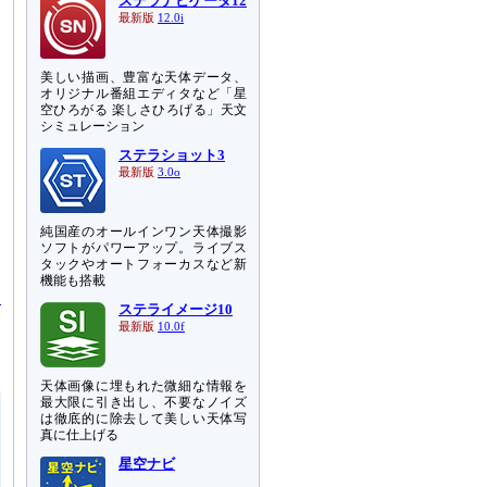
ステラナビゲータ12
最新版
12.0i
美しい描画、豊富な天体データ、
オリジナル番組エディタなど「星
空ひろがる 楽しさひろげる」天文
シミュレーション
ステラショット3
最新版
3.0o
純国産のオールインワン天体撮影
ソフトがパワーアップ。ライブス
タックやオートフォーカスなど新
機能も搭載
月
ステライメージ10
ぐ
最新版
10.0f
と
天体画像に埋もれた微細な情報を
最大限に引き出し、不要なノイズ
は徹底的に除去して美しい天体写
真に仕上げる
星空ナビ