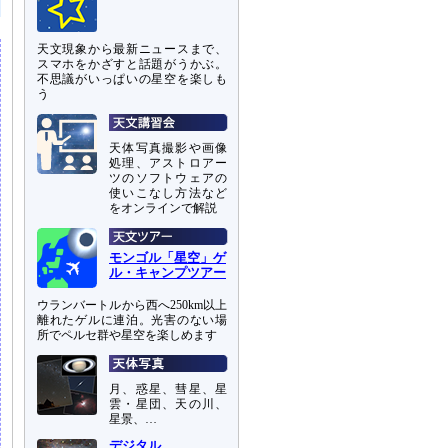
天文現象から最新ニュースまで、
スマホをかざすと話題がうかぶ。
不思議がいっぱいの星空を楽しも
う
天体写真撮影や画像
処理、アストロアー
ツのソフトウェアの
使いこなし方法など
をオンラインで解説
モンゴル「星空」ゲ
ル・キャンプツアー
ウランバートルから西へ250km以上
離れたゲルに連泊。光害のない場
所でペルセ群や星空を楽しめます
月、惑星、彗星、星
雲・星団、天の川、
星景、…
デジタル