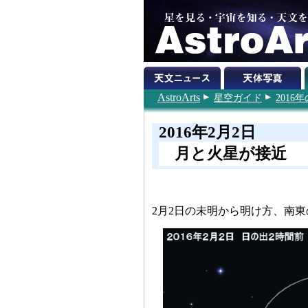
AstroArts
星空ガイド
201
2016年2月2日
月と火星が接近
2月2日の未明から明け方、南