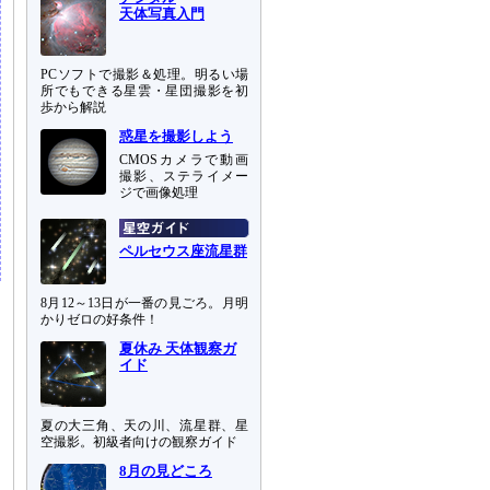
天体写真入門
PCソフトで撮影＆処理。明るい場
所でもできる星雲・星団撮影を初
歩から解説
惑星を撮影しよう
CMOSカメラで動画
撮影、ステライメー
ジで画像処理
ペルセウス座流星群
8月12～13日が一番の見ごろ。月明
かりゼロの好条件！
夏休み 天体観察ガ
イド
夏の大三角、天の川、流星群、星
空撮影。初級者向けの観察ガイド
8月の見どころ