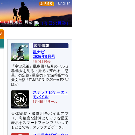
English
6年08月08日
月齢
星ナビ
2026年9月号
8月5日 発売
「宇宙兄弟」最終回 / 新月のペルセ
群極大を見る・撮る / 変わる「惑
星」の定義 / 星空の下で深呼吸する
天文台浴 / TAMRON 12-20mm F2.8 /
ほか
ステラナビゲータ・
モバイル
8月4日 リリース
天体観察・撮影用モバイルアプ
リ。高精度な計算とリッチな星図
表示をスマートフォンで「いつで
もどこでも、ステラナビゲータ」