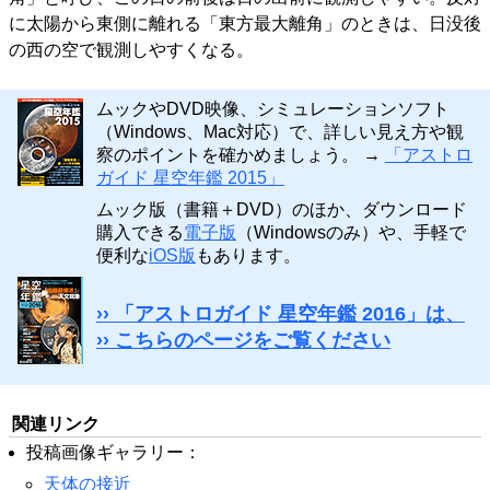
に太陽から東側に離れる「東方最大離角」のときは、日没後
の西の空で観測しやすくなる。
ムックやDVD映像、シミュレーションソフト
（Windows、Mac対応）で、詳しい見え方や観
察のポイントを確かめましょう。 →
「アストロ
ガイド 星空年鑑 2015」
ムック版（書籍＋DVD）のほか、ダウンロード
購入できる
電子版
（Windowsのみ）や、手軽で
便利な
iOS版
もあります。
›› 「アストロガイド 星空年鑑 2016」は、
›› こちらのページをご覧ください
関連リンク
投稿画像ギャラリー：
天体の接近