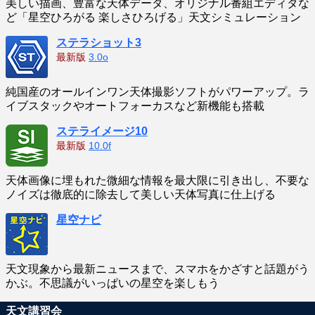
美しい描画、豊富な天体データ、オリジナル番組エディタな
ど「星空ひろがる 楽しさひろげる」天文シミュレーション
ステラショット3
最新版
3.0o
純国産のオールインワン天体撮影ソフトがパワーアップ。ラ
イブスタックやオートフォーカスなど新機能も搭載
ステライメージ10
最新版
10.0f
天体画像に埋もれた微細な情報を最大限に引き出し、不要な
ノイズは徹底的に除去して美しい天体写真に仕上げる
星空ナビ
天文現象から最新ニュースまで、スマホをかざすと話題がう
かぶ。不思議がいっぱいの星空を楽しもう
天文講習会