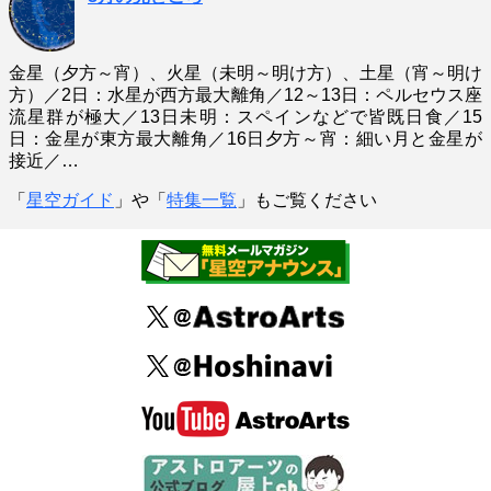
金星（夕方～宵）、火星（未明～明け方）、土星（宵～明け
方）／2日：水星が西方最大離角／12～13日：ペルセウス座
流星群が極大／13日未明：スペインなどで皆既日食／15
日：金星が東方最大離角／16日夕方～宵：細い月と金星が
接近／…
「
星空ガイド
」や「
特集一覧
」もご覧ください