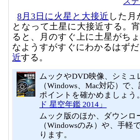
ステ
8月3日に火星と大接近
した月
となって土星に大接近する。
ると、月のすぐ上に土星がち
なようすがすぐにわかるはずだ
近
する。
ムックやDVD映像、シミュ
（Windows、Mac対応）
ポイントを確かめましょう
ド 星空年鑑 2014」
ムック版のほか、ダウンロ
（Windowsのみ）や、手軽
ります。