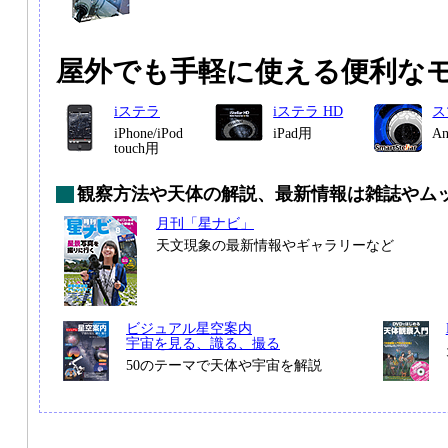
屋外でも手軽に使える便利な
iステラ
iステラ HD
ス
iPhone/iPod
iPad用
A
touch用
観察方法や天体の解説、最新情報は雑誌やム
月刊「星ナビ」
天文現象の最新情報やギャラリーなど
ビジュアル星空案内
宇宙を見る、識る、撮る
50のテーマで天体や宇宙を解説