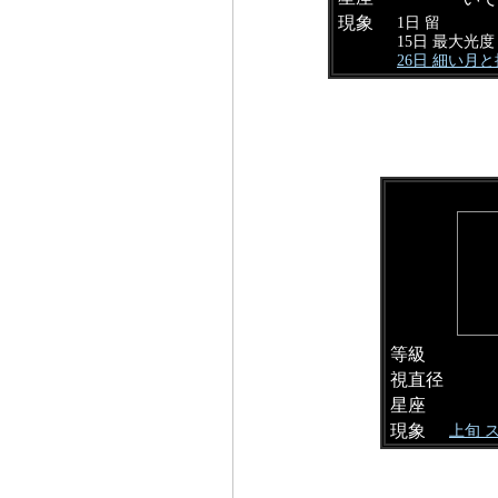
現象
1日 留
15日 最大光度
26日 細い月
等級
視直径
星座
現象
上旬 