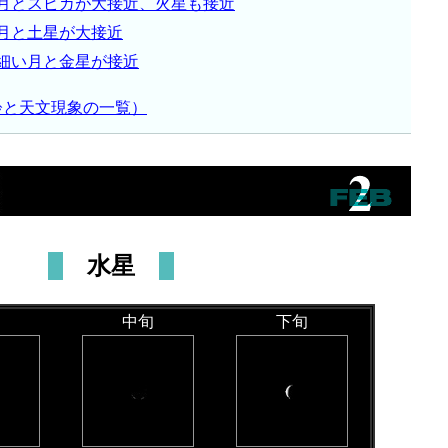
月とスピカが大接近、火星も接近
月と土星が大接近
細い月と金星が接近
齢と天文現象の一覧）
水星
中旬
下旬