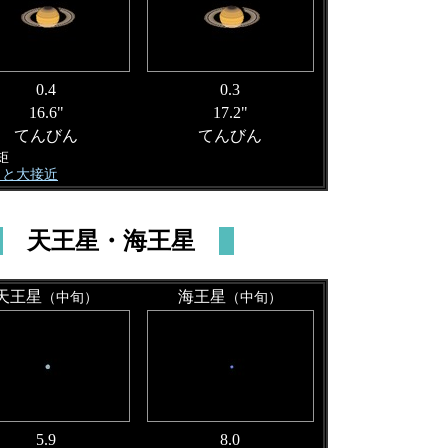
0.4
0.3
16.6"
17.2"
てんびん
てんびん
矩
 月と大接近
天王星・海王星
天王星
海王星
（中旬）
（中旬）
5.9
8.0