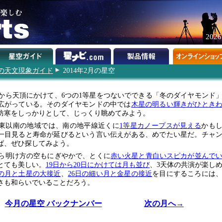
202
4年の天文現象ガイド
2014年2月の星空
から天頂にかけて、6つの1等星をつないでできる「冬のダイヤモンド
広がっている。そのダイヤモンドの中では
木星の明るい輝きがひとき
防寒をしっかりとして、じっくり眺めてみよう。
東以南の地域では、南の地平線近くに
1等星カノープスが見える
かも
一目見ると寿命が延びるという言い伝えがある、めでたい星だ。チャ
ば、ぜひ探してみよう。
ら明け方の空もにぎやかで、とくに
赤い火星と青白いスピカが並んで
とても美しい。
19日から20日にかけては月も並び
、3天体の共演が楽し
日の月と土星の大接近
、
26日の細い月と金星の接近
を目にするころには
さも和らいでいることだろう。
今月の星空 バックナンバー
次の月へ→