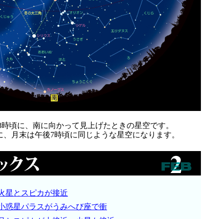
後8時頃に、南に向かって見上げたときの星空です。
に、月末は午後7時頃に同じような星空になります。
火星とスピカが接近
小惑星パラスがうみへび座で衝