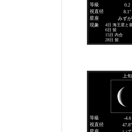
等級
0.2
視直径
8.1"
星座
みずが
現象
4日 海王星と
6日 留
15日 内合
28日 留
上旬
等級
-4.6
視直径
47.8
星座
いて