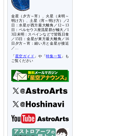
金星（夕方～宵）、火星（未明～
明け方）、土星（宵～明け方）／2
日：水星が西方最大離角／12～13
日：ペルセウス座流星群が極大／1
3日未明：スペインなどで皆既日食
／15日：金星が東方最大離角／16
日夕方～宵：細い月と金星が接近
／…
「
星空ガイド
」や「
特集一覧
」も
ご覧ください