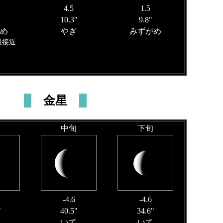
4.5
1.5
10.3"
9.8"
め
やぎ
みずがめ
最接近
金星
中旬
下旬
-4.6
-4.6
"
40.5"
34.6"
いて
いて