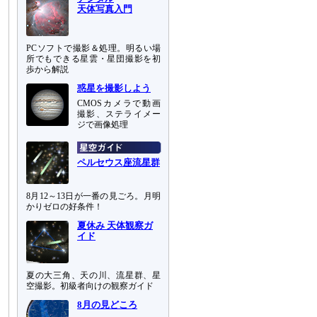
天体写真入門
PCソフトで撮影＆処理。明るい場
所でもできる星雲・星団撮影を初
歩から解説
惑星を撮影しよう
CMOSカメラで動画
撮影、ステライメー
ジで画像処理
ペルセウス座流星群
8月12～13日が一番の見ごろ。月明
かりゼロの好条件！
夏休み 天体観察ガ
イド
夏の大三角、天の川、流星群、星
空撮影。初級者向けの観察ガイド
8月の見どころ