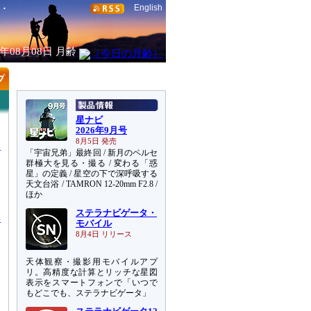
English
6年08月08日
月齢
星ナビ
2026年9月号
」
8月5日 発売
わ
「宇宙兄弟」最終回 / 新月のペルセ
群極大を見る・撮る / 変わる「惑
星」の定義 / 星空の下で深呼吸する
し
天文台浴 / TAMRON 12-20mm F2.8 /
ン
ほか
ステラナビゲータ・
い
モバイル
め
8月4日 リリース
、
天体観察・撮影用モバイルアプ
リ。高精度な計算とリッチな星図
表示をスマートフォンで「いつで
もどこでも、ステラナビゲータ」