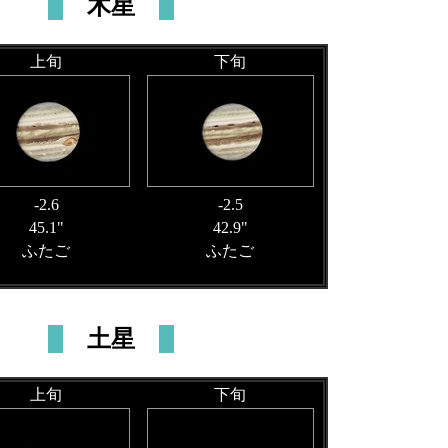
木星
上旬
下旬
-2.6
-2.5
45.1"
42.9"
ふたご
ふたご
土星
上旬
下旬