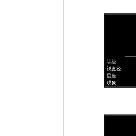
等級
視直径
星座
現象