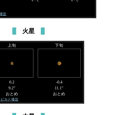
と接近
火星
上旬
下旬
0.2
-0.4
9.2"
11.1"
おとめ
おとめ
スピカと接近