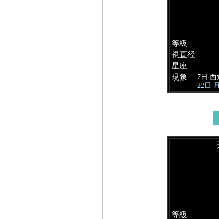
等級
視直径
星座
現象
7日 西
22日
等級