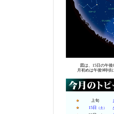
図は、15日の午
月初めは午後9時頃
上旬
15日
（土）