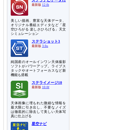
ステラナビゲータ12
最新版
12.0i
美しい描画、豊富な天体データ、
オリジナル番組エディタなど「星
空ひろがる 楽しさひろげる」天文
シミュレーション
ステラショット3
最新版
3.0o
純国産のオールインワン天体撮影
ソフトがパワーアップ。ライブス
タックやオートフォーカスなど新
機能も搭載
ステライメージ10
最新版
10.0f
天体画像に埋もれた微細な情報を
最大限に引き出し、不要なノイズ
は徹底的に除去して美しい天体写
真に仕上げる
星空ナビ