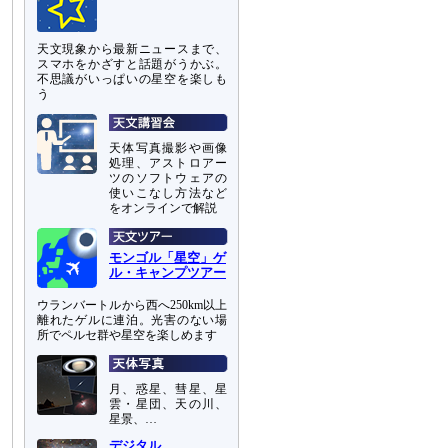
天文現象から最新ニュースまで、
スマホをかざすと話題がうかぶ。
不思議がいっぱいの星空を楽しも
う
天体写真撮影や画像
処理、アストロアー
ツのソフトウェアの
使いこなし方法など
をオンラインで解説
モンゴル「星空」ゲ
ル・キャンプツアー
ウランバートルから西へ250km以上
離れたゲルに連泊。光害のない場
所でペルセ群や星空を楽しめます
月、惑星、彗星、星
雲・星団、天の川、
星景、…
デジタル