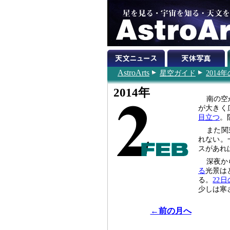
AstroArts
星空ガイド
201
2014年
南の空
が大きく
目立つ
。
また関
れない。
スがあれ
深夜か
る
光景は
る。
22
少しは寒
←前の月へ