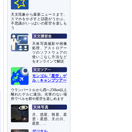
星
5
天文現象から最新ニュースまで、
スマホをかざすと話題がうかぶ。
不思議がいっぱいの星空を楽しも
う
天体写真撮影や画像
処理、アストロアー
ツのソフトウェアの
使いこなし方法など
をオンラインで解説
モンゴル「星空」ゲ
ル・キャンプツアー
ウランバートルから西へ250km以上
離れたゲルに連泊。光害のない場
所でペルセ群や星空を楽しめます
月、惑星、彗星、星
雲・星団、天の川、
星景、…
デジタル