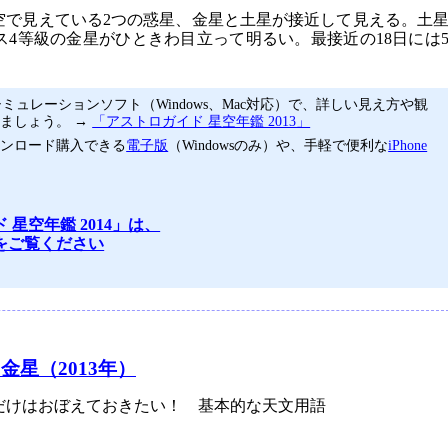
空で見えている2つの惑星、金星と土星が接近して見える。土
ス4等級の金星がひときわ目立って明るい。最接近の18日には
ミュレーションソフト（Windows、Mac対応）で、詳しい見え方や観
ましょう。 →
「アストロガイド 星空年鑑 2013」
ウンロード購入できる
電子版
（Windowsのみ）や、手軽で便利な
iPhone
 星空年鑑 2014」は、
をご覧ください
星（2013年）
けはおぼえておきたい！ 基本的な天文用語