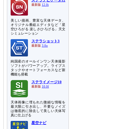
ステラナビゲータ12
最新版
12.0i
美しい描画、豊富な天体データ、
オリジナル番組エディタなど「星
空ひろがる 楽しさひろげる」天文
シミュレーション
ステラショット3
最新版
3.0o
純国産のオールインワン天体撮影
ソフトがパワーアップ。ライブス
タックやオートフォーカスなど新
機能も搭載
ステライメージ10
最新版
10.0f
天体画像に埋もれた微細な情報を
最大限に引き出し、不要なノイズ
は徹底的に除去して美しい天体写
真に仕上げる
星空ナビ