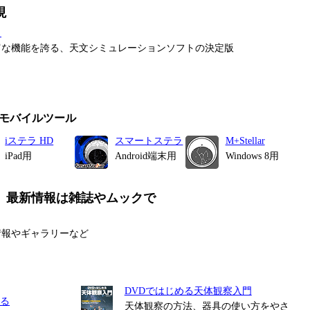
現
タ
富な機能を誇る、天文シミュレーションソフトの決定版
モバイルツール
iステラ HD
スマートステラ
M+Stellar
iPad用
Android端末用
Windows 8用
、最新情報は雑誌やムックで
情報やギャラリーなど
DVDではじめる天体観察入門
る
天体観察の方法、器具の使い方をやさ