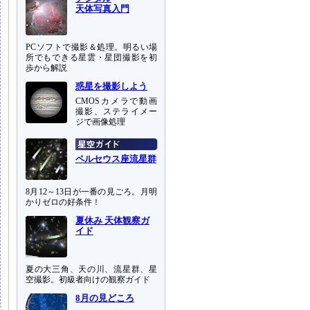
天体写真入門
PCソフトで撮影＆処理。明るい場
所でもできる星雲・星団撮影を初
歩から解説
惑星を撮影しよう
CMOSカメラで動画
撮影、ステライメー
ジで画像処理
ペルセウス座流星群
8月12～13日が一番の見ごろ。月明
かりゼロの好条件！
夏休み 天体観察ガ
イド
夏の大三角、天の川、流星群、星
空撮影。初級者向けの観察ガイド
8月の見どころ