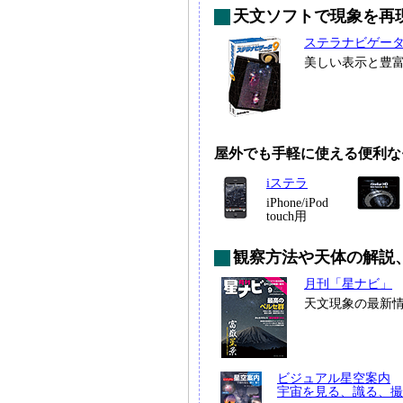
天文ソフトで現象を再
ステラナビゲー
美しい表示と豊
屋外でも手軽に使える便利な
iステラ
iPhone/iPod
touch用
観察方法や天体の解説
月刊「星ナビ」
天文現象の最新
ビジュアル星空案内
宇宙を見る、識る、撮