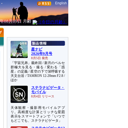
English
6年08月09日
月齢
星ナビ
2026年9月号
8月5日 発売
「宇宙兄弟」最終回 / 新月のペルセ
群極大を見る・撮る / 変わる「惑
星」の定義 / 星空の下で深呼吸する
天文台浴 / TAMRON 12-20mm F2.8 /
ほか
ステラナビゲータ・
モバイル
8月4日 リリース
天体観察・撮影用モバイルアプ
リ。高精度な計算とリッチな星図
表示をスマートフォンで「いつで
もどこでも、ステラナビゲータ」