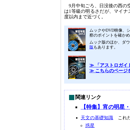
9月中旬ごろ、日没後の西の
は1等級の明るさだが、マイナ
度以内まで近づく。
ムックやDVD映像、シ
察のポイントを確かめ
ムック版のほか、ダ
版
もあります。
≫ 「アストロガイド
≫ こちらのページ
関連リンク
【特集】宵の明星・金
天文の基礎知識
これだ
惑星