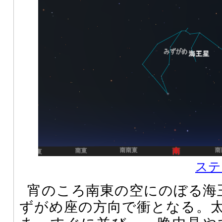
ステ
宵のころ南東の空にのぼる海王
ずがめ座の方向で衝となる。