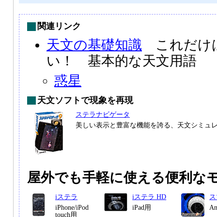
関連リンク
天文の基礎知識
これだけ
い！ 基本的な天文用語
惑星
天文ソフトで現象を再現
ステラナビゲータ
美しい表示と豊富な機能を誇る、天文シミュ
屋外でも手軽に使える便利な
iステラ
iステラ HD
ス
iPhone/iPod
iPad用
A
touch用