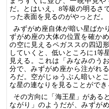
まっすぐに並び、一晩中見や
だ。とはいえ、8等級の明るさ
った表面を見るのがやっとだ。
みずがめ座自体が暗い星ばか
ずがめ座の大体の位置を確か
の空に見えるペガススの四辺
していくと、低いところに1等
見える。これは「みなみのう
分で、みずがめ座から注がれ
ろだ。空がじゅうぶん暗いと
な星の連なりを見ることができ
その方向に「海王星」がある
ながり」のようだが、みずが