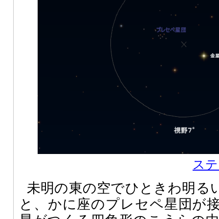
ステ
未明の東の空でひときわ明る
と、かに座のプレセペ星団が接