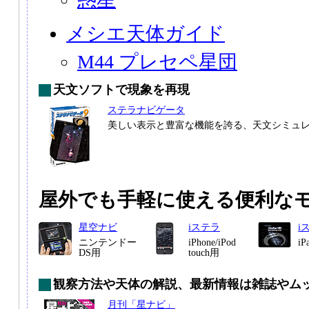
メシエ天体ガイド
M44 プレセペ星団
天文ソフトで現象を再現
ステラナビゲータ
美しい表示と豊富な機能を誇る、天文シミュ
屋外でも手軽に使える便利な
星空ナビ
iステラ
i
ニンテンドー
iPhone/iPod
i
DS用
touch用
観察方法や天体の解説、最新情報は雑誌やム
月刊「星ナビ」