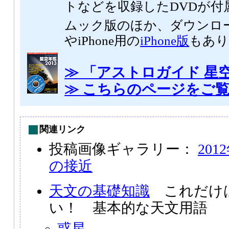
トなどを収録したDVDが付
ムック版のほか、ダウンロ
やiPhone用の
iPhone版
もあり
≫ 「アストロガイド 星空
≫ こちらのページをご
関連リンク
投稿画像ギャラリー：
201
の接近
天文の基礎知識
これだけ
い！ 基本的な天文用語
惑星