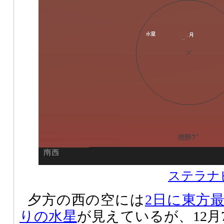
ステラナビ
夕方の西の空には
2日に東方
りの水星
が見えているが、12月