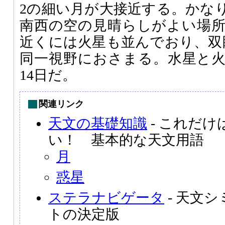
2の細い月が大接近する。かな
南西の空の見晴らしがよい場
近くには火星も並んでおり、双
同一視野におさまる。水星と
14日だ。
関連リンク
天文の基礎知識
- これだ
い！ 基本的な天文用語
月
惑星
ステラナビゲータ
- 天文
トの決定版