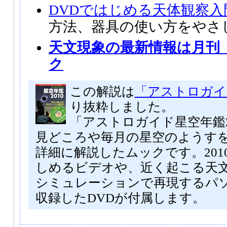
DVDではじめる天体観察入
方法、器具の使い方をやさ
天文現象の最新情報は月刊
ク
この解説は
「アストロガイド
り抜粋しました。
「アストロガイド星空年鑑2
見どころや毎月の星空のようす
詳細に解説したムックです。201
しめるビデオや、近く起こる天
シミュレーションで再現するパ
収録したDVDが付属します。