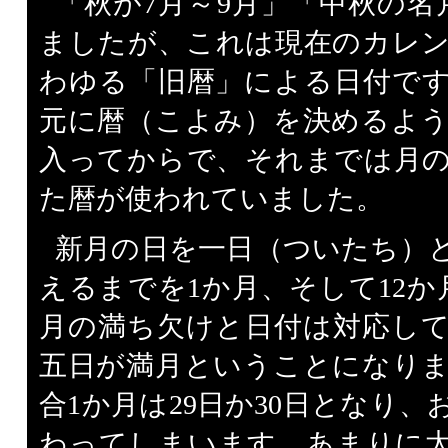
「秋が7月～9月」「中秋の名
ましたが、これは現在のカレ
わゆる「旧暦」による日付で
元に暦（こよみ）を決めるよ
入ってからで、それまでは月
た暦が使われていました。
新月の日を一日（ついたち）
えるまでを1か月、そして12か
月の満ち欠けと日付は対応し
五日が満月ということになり
合1か月は29日か30日となり、
わってしまいます。あまりに