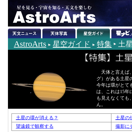
AstroArts
星空ガイド
特集
土
天体と言えば
グ）がある土星
今年は環がとて
は、これは15年
も見えなくても
ん。
土星の環が消える？
土星の
望遠鏡で観察する
撮影に