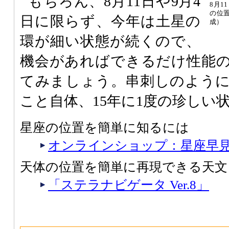
もちろん、8月11日や9月4
8月1
の位
日に限らず、今年は土星の
成）
環が細い状態が続くので、
機会があればできるだけ性能
てみましょう。串刺しのよう
こと自体、15年に1度の珍しい
星座の位置を簡単に知るには
オンラインショップ：星座早
天体の位置を簡単に再現できる天文
「ステラナビゲータ Ver.8」