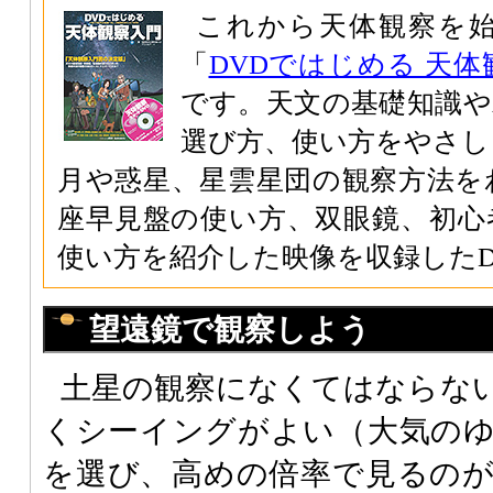
これから天体観察を
「
DVDではじめる 天
です。天文の基礎知識や
選び方、使い方をやさし
月や惑星、星雲星団の観察方法を
座早見盤の使い方、双眼鏡、初心
使い方を紹介した映像を収録したD
望遠鏡で観察しよう
土星の観察になくてはならな
くシーイングがよい（大気の
を選び、高めの倍率で見るの