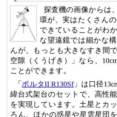
探査機の画像からは
環が、実はたくさん
できていることがわ
な望遠鏡では細かな
んが、もっとも大きなすき間
空隙（くうげき）」なら、10c
ことができます。
「
ポルタII R130Sf
」は口径13
緯台式架台のセットで、高性
を実現しています。土星とカ
ろん、ほかの惑星や星雲星団