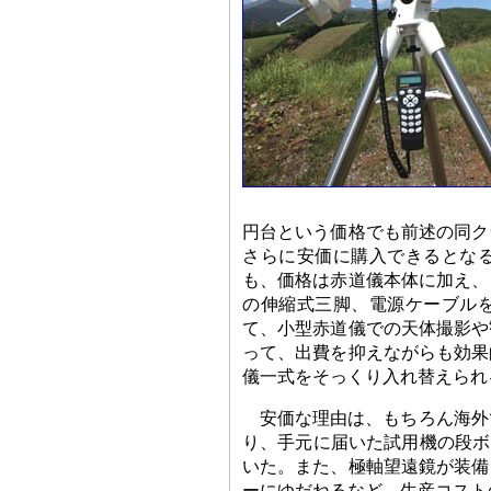
円台という価格でも前述の同ク
さらに安価に購入できるとな
も、価格は赤道儀本体に加え、
の伸縮式三脚、電源ケーブル
て、小型赤道儀での天体撮影や
って、出費を抑えながらも効果
儀一式をそっくり入れ替えられ
安価な理由は、もちろん海外で
り、手元に届いた試用機の段ボール
いた。また、極軸望遠鏡が装備
ーにゆだねるなど、生産コスト