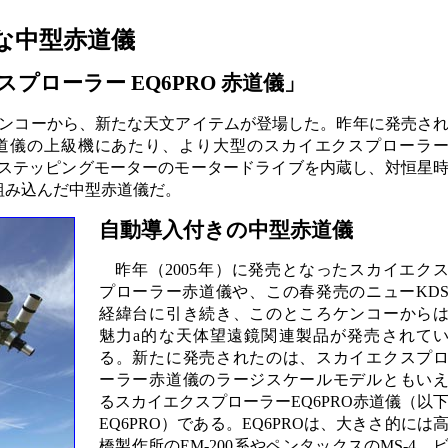
な中型赤道儀
プローラー EQ6PRO 赤道儀」
ンコーから、新たな天文アイテムが登場した。昨年に発売さ
道儀の上級機にあたり、より大型のスカイエクスプローラ
軸にステッピングモーターのモータードライブを内蔵し、対恒星
組み込んだ中型赤道儀だ。
自動導入付きの中型赤道儀
昨年（2005年）に発売となったスカイエク
プローラー赤道儀や、この春発売のニューKD
経緯台に引き続き、このところケンコーから
魅力a的な天体望遠鏡関連製品が発売されて
る。新たに発売されたのは、スカイエクスプ
ーラー赤道儀のラージスケールモデルともい
るスカイエクスプローラーEQ6PRO赤道儀（以
EQ6PRO）である。EQ6PROは、大きさ的には
橋製作所のEM-200系やペンタックスのMS-4、