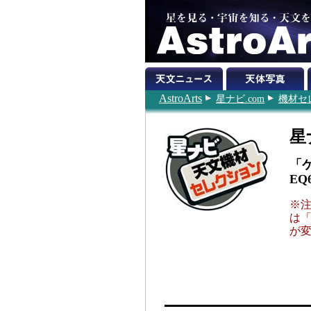
AstroArts
星ナビ.com
機材セ
星
「
EQ
※
は
が