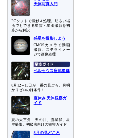
天体写真入門
PCソフトで撮影＆処理。明るい場
所でもできる星雲・星団撮影を初
歩から解説
惑星を撮影しよう
CMOSカメラで動画
撮影、ステライメー
ジで画像処理
ペルセウス座流星群
8月12～13日が一番の見ごろ。月明
かりゼロの好条件！
夏休み 天体観察ガ
イド
夏の大三角、天の川、流星群、星
空撮影。初級者向けの観察ガイド
8月の見どころ