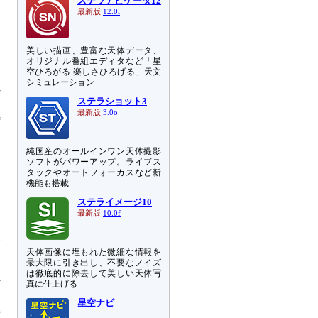
ステラナビゲータ12
最新版
12.0i
美しい描画、豊富な天体データ、
オリジナル番組エディタなど「星
空ひろがる 楽しさひろげる」天文
シミュレーション
れ
ステラショット3
ー
最新版
3.0o
時
純国産のオールインワン天体撮影
ソフトがパワーアップ。ライブス
タックやオートフォーカスなど新
機能も搭載
ス
ステライメージ10
S
最新版
10.0f
は
い
天体画像に埋もれた微細な情報を
ロ
最大限に引き出し、不要なノイズ
え
は徹底的に除去して美しい天体写
真に仕上げる
下
高
星空ナビ
ビ