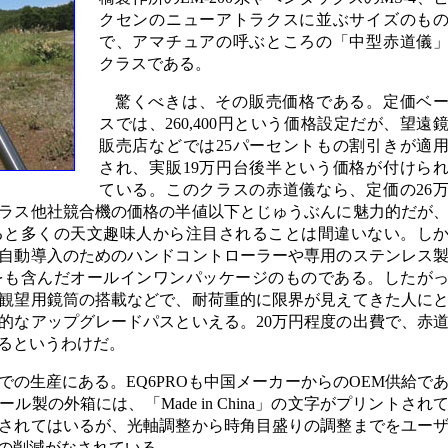
クセンのニューアトラクスに並ぶサイズのも
で、アマチュアの呼ぶところの「中型赤道儀
クラスである。
驚くべきは、その販売価格である。定価ベ
スでは、260,400円という価格設定だが、望遠
販売店などでは25パーセントもの割引きが適
され、実販19万円台後半という価格が付けら
ている。このクラスの赤道儀なら、定価の26
ラス他社競合機の価格の半値以下とじゅうぶんに魅力的だが
ると多くの天文趣味人から注目されることは間違いない。し
自動導入のためのハンドコントローラーや専用のステンレス
をも含んだオールインワンパッケージのものである。したが
観望用鏡筒の搭載などで、耐荷重的に限界が見えてきた人に
的なアップグレードパスといえる。20万円程度の出費で、赤
るというわけだ。
の生産にある。EQ6PROも中国メーカーからのOEM供給で
製の外箱には、「Made in China」の文字がプリントされ
されてはいるが、光軸調整から時角目盛りの調整までをユー
の削減がなされている。