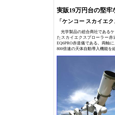
実販19万円台の堅牢
「ケンコー スカイエクス
光学製品の総合商社であるケ
たスカイエクスプローラー赤
EQ6PRO赤道儀である。両
800倍速の天体自動導入機能を