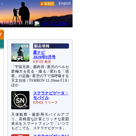
English
6年08月07日
月齢
星ナビ
2026年9月号
8月5日 発売
「宇宙兄弟」最終回 / 新月のペルセ
群極大を見る・撮る / 変わる「惑
星」の定義 / 星空の下で深呼吸する
天文台浴 / TAMRON 12-20mm F2.8 /
ほか
ステラナビゲータ・
モバイル
8月4日 リリース
天体観察・撮影用モバイルアプ
リ。高精度な計算とリッチな星図
表示をスマートフォンで「いつで
もどこでも、ステラナビゲータ」