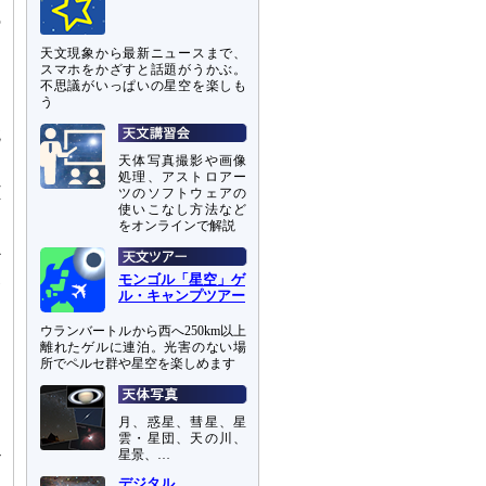
の
」
天文現象から最新ニュースまで、
スマホをかざすと話題がうかぶ。
不思議がいっぱいの星空を楽しも
う
ー
鏡
用
天体写真撮影や画像
処理、アストロアー
れ
ツのソフトウェアの
万
使いこなし方法など
をオンラインで解説
、
か
製
モンゴル「星空」ゲ
ル・キャンプツアー
っ
と
ウランバートルから西へ250km以上
離れたゲルに連泊。光害のない場
道
所でペルセ群や星空を楽しめます
あ
月、惑星、彗星、星
て
雲・星団、天の川、
星景、…
ザ
デジタル