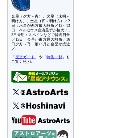
金星（夕方～宵）、火星（未明～
明け方）、土星（宵～明け方）／2
日：水星が西方最大離角／12～13
日：ペルセウス座流星群が極大／1
3日未明：スペインなどで皆既日食
／15日：金星が東方最大離角／16
日夕方～宵：細い月と金星が接近
／…
「
星空ガイド
」や「
特集一覧
」も
ご覧ください